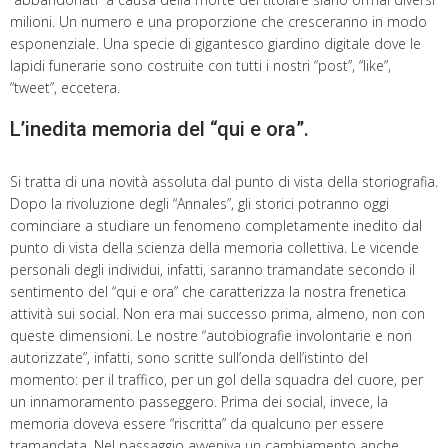
milioni. Un numero e una proporzione che cresceranno in modo
esponenziale. Una specie di gigantesco giardino digitale dove le
lapidi funerarie sono costruite con tutti i nostri “post”, “like”,
“tweet”, eccetera.
L’inedita memoria del “qui e ora”.
Si tratta di una novità assoluta dal punto di vista della storiografia.
Dopo la rivoluzione degli “Annales”, gli storici potranno oggi
cominciare a studiare un fenomeno completamente inedito dal
punto di vista della scienza della memoria collettiva. Le vicende
personali degli individui, infatti, saranno tramandate secondo il
sentimento del “qui e ora” che caratterizza la nostra frenetica
attività sui social. Non era mai successo prima, almeno, non con
queste dimensioni. Le nostre “autobiografie involontarie e non
autorizzate”, infatti, sono scritte sull’onda dell’istinto del
momento: per il traffico, per un gol della squadra del cuore, per
un innamoramento passeggero. Prima dei social, invece, la
memoria doveva essere “riscritta” da qualcuno per essere
tramandata. Nel passaggio avveniva un cambiamento anche