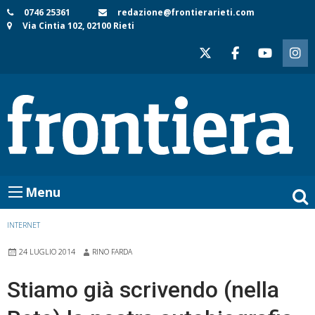
Skip
0746 25361
redazione@frontierarieti.com
Via Cintia 102, 02100 Rieti
to
content
Menu
INTERNET
24 LUGLIO 2014
RINO FARDA
Stiamo già scrivendo (nella