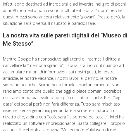
infatti sono destinati ad incrociarsi e ad invertirsi nel giro di pochi
anni. Al momento non ci sono molti utenti social “morti” perché
questi mezzi sono ancora relativamente “giovani”. Presto però, la
situazione sarà diversa. Il risultato è paradossale.
La nostra vita sulle pareti digitali del “Museo di
Me Stesso”.
Mentre Google ha riconosciuto agli utenti di Internet il diritto a
cancellare la “memoria sgradita”, i social stanno continuando ad
accumulare milioni di informazioni sui nostri gusti, le nostre
amicizie, le nostre vacanze, i nostri lavori e, perfino, le nostre
simpatie politiche. Siamo noi a fornirle spontaneamente. Non ci
rendiamo conto che quello che oggi ci piace domani potrebbe
risultare meno piacevole o non più così interessante. Per i “big
data” dei social però non farà differenza. Tutto sarà mischiato
insieme, senza gerarchia, per andare a scrivere in futuro un
ritratto che, a dirla con Totò, sarà “la somma del totale”. Intel ha
realizzato un software impressionante. Basta collegare il proprio
account Facebook alla pagina “Museumofme” (Museo di me