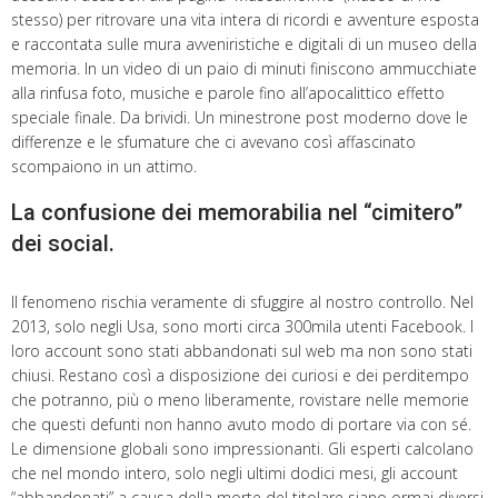
stesso) per ritrovare una vita intera di ricordi e avventure esposta
e raccontata sulle mura avveniristiche e digitali di un museo della
memoria. In un video di un paio di minuti finiscono ammucchiate
alla rinfusa foto, musiche e parole fino all’apocalittico effetto
speciale finale. Da brividi. Un minestrone post moderno dove le
differenze e le sfumature che ci avevano così affascinato
scompaiono in un attimo.
La confusione dei memorabilia nel “cimitero”
dei social.
Il fenomeno rischia veramente di sfuggire al nostro controllo. Nel
2013, solo negli Usa, sono morti circa 300mila utenti Facebook. I
loro account sono stati abbandonati sul web ma non sono stati
chiusi. Restano così a disposizione dei curiosi e dei perditempo
che potranno, più o meno liberamente, rovistare nelle memorie
che questi defunti non hanno avuto modo di portare via con sé.
Le dimensione globali sono impressionanti. Gli esperti calcolano
che nel mondo intero, solo negli ultimi dodici mesi, gli account
“abbandonati” a causa della morte del titolare siano ormai diversi