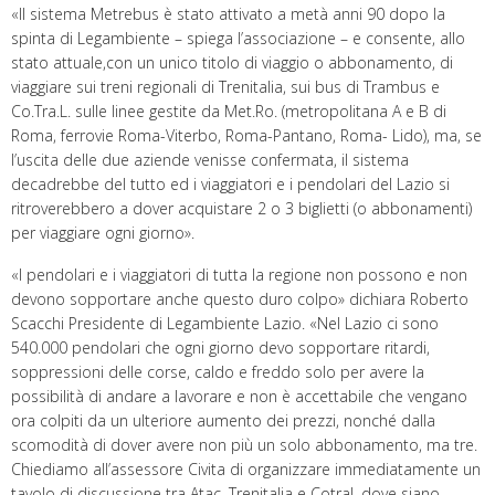
«Il sistema Metrebus è stato attivato a metà anni 90 dopo la
spinta di Legambiente – spiega l’associazione – e consente, allo
stato attuale,con un unico titolo di viaggio o abbonamento, di
viaggiare sui treni regionali di Trenitalia, sui bus di Trambus e
Co.Tra.L. sulle linee gestite da Met.Ro. (metropolitana A e B di
Roma, ferrovie Roma-Viterbo, Roma-Pantano, Roma- Lido), ma, se
l’uscita delle due aziende venisse confermata, il sistema
decadrebbe del tutto ed i viaggiatori e i pendolari del Lazio si
ritroverebbero a dover acquistare 2 o 3 biglietti (o abbonamenti)
per viaggiare ogni giorno».
«I pendolari e i viaggiatori di tutta la regione non possono e non
devono sopportare anche questo duro colpo» dichiara Roberto
Scacchi Presidente di Legambiente Lazio. «Nel Lazio ci sono
540.000 pendolari che ogni giorno devo sopportare ritardi,
soppressioni delle corse, caldo e freddo solo per avere la
possibilità di andare a lavorare e non è accettabile che vengano
ora colpiti da un ulteriore aumento dei prezzi, nonché dalla
scomodità di dover avere non più un solo abbonamento, ma tre.
Chiediamo all’assessore Civita di organizzare immediatamente un
tavolo di discussione tra Atac, Trenitalia e Cotral, dove siano