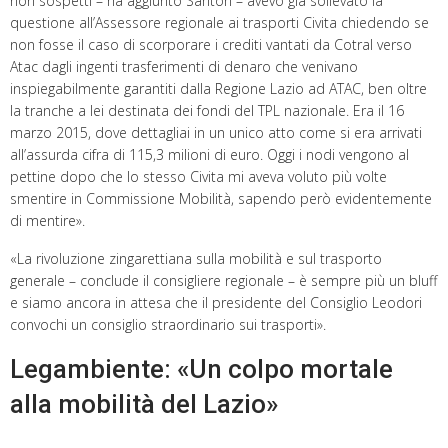
non sospetti – ha aggiunto Santori – avevo già sollevato la
questione all’Assessore regionale ai trasporti Civita chiedendo se
non fosse il caso di scorporare i crediti vantati da Cotral verso
Atac dagli ingenti trasferimenti di denaro che venivano
inspiegabilmente garantiti dalla Regione Lazio ad ATAC, ben oltre
la tranche a lei destinata dei fondi del TPL nazionale. Era il 16
marzo 2015, dove dettagliai in un unico atto come si era arrivati
all’assurda cifra di 115,3 milioni di euro. Oggi i nodi vengono al
pettine dopo che lo stesso Civita mi aveva voluto più volte
smentire in Commissione Mobilità, sapendo però evidentemente
di mentire».
«La rivoluzione zingarettiana sulla mobilità e sul trasporto
generale – conclude il consigliere regionale – è sempre più un bluff
e siamo ancora in attesa che il presidente del Consiglio Leodori
convochi un consiglio straordinario sui trasporti».
Legambiente: «Un colpo mortale
alla mobilità del Lazio»