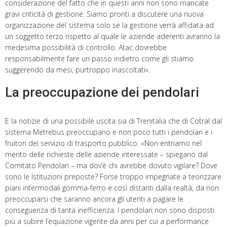
considerazione del fatto che in questi anni non sono mancate
gravi criticità di gestione. Siamo pronti a discutere una nuova
organizzazione del sistema solo se la gestione verrà affidata ad
un soggetto terzo rispetto al quale le aziende aderenti avranno la
medesima possibilità di controllo. Atac dovrebbe
responsabilmente fare un passo indietro come gli stiamo
suggerendo da mesi, purtroppo inascoltati».
La preoccupazione dei pendolari
E la notizie di una possibile uscita sia di Trenitalia che di Cotral dal
sistema Metrebus preoccupano e non poco tutti i pendolari e i
fruitori del servizio di trasporto pubblico. «Non entriamo nel
merito delle richieste delle aziende interessate – spiegano dal
Comitato Pendolari – ma dov’è chi avrebbe dovuto vigilare? Dove
sono le Istituzioni preposte? Forse troppo impegnate a teorizzare
piani intermodali gomma-ferro e così distanti dalla realtà, da non
preoccuparsi che saranno ancora gli utenti a pagare le
conseguenza di tanta inefficienza. I pendolari non sono disposti
più a subire l’equazione vigente da anni per cui a performance