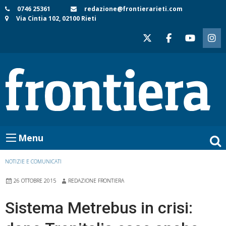
Skip
0746 25361
redazione@frontierarieti.com
Via Cintia 102, 02100 Rieti
to
content
Menu
NOTIZIE E COMUNICATI
26 OTTOBRE 2015
REDAZIONE FRONTIERA
Sistema Metrebus in crisi: