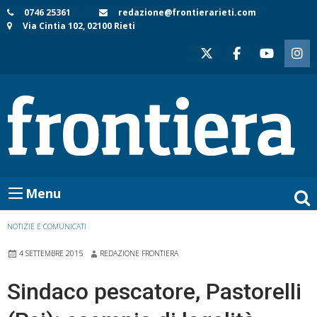
Skip
0746 25361
redazione@frontierarieti.com
Via Cintia 102, 02100 Rieti
to
content
Menu
NOTIZIE E COMUNICATI
4 SETTEMBRE 2015
REDAZIONE FRONTIERA
Sindaco pescatore, Pastorelli