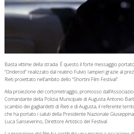
Basta vittime della strada. È questo il forte messaggio portato d
“Onderod” realizzato dal reatino Fulvio Iampieri grazie al prez
Rieti proiettato nell’ambito dello “Shortini Film Festival”.
Alla proiezione del cortometraggio, promosso dall’Associazione
Comandante della Polizia Municipale di Augusta Antonio Barbera
scambio dei gagliardetti di Rieti e di Augusta, il referente terri
che ha portato i saluti della Presidente Nazionale Giuseppina 
Luca Sanseverino, Direttore Artistico del Festival.
La proiezione del film ha costituito una preziosa occasione d