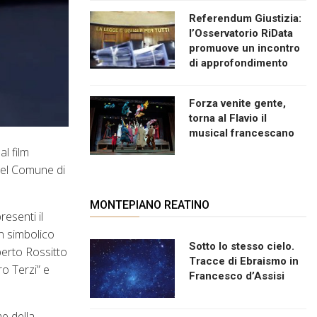
Referendum Giustizia:
l’Osservatorio RiData
promuove un incontro
di approfondimento
Forza venite gente,
torna al Flavio il
musical francescano
al film
 del Comune di
MONTEPIANO REATINO
esenti il
un simbolico
Sotto lo stesso cielo.
oberto Rossitto
Tracce di Ebraismo in
ro Terzi” e
Francesco d’Assisi
me della