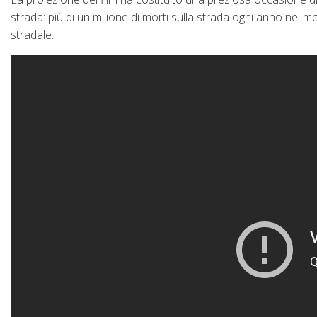
strada: più di un milione di morti sulla strada ogni anno nel m
stradale.