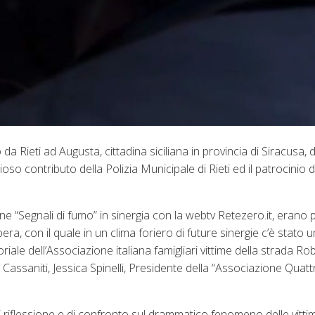
a Rieti ad Augusta, cittadina siciliana in provincia di Siracusa, d
ioso contributo della Polizia Municipale di Rieti ed il patrocinio
 “Segnali di fumo” in sinergia con la webtv Retezero.it, erano pr
, con il quale in un clima foriero di future sinergie c’è stato 
toriale dell’Associazione italiana famigliari vittime della strada R
Cassaniti, Jessica Spinelli, Presidente della “Associazione Quatt
i riflessione e di confronto sul drammatico fenomeno delle vitti