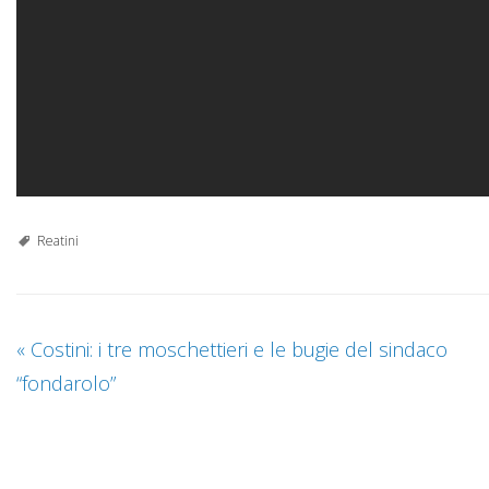
Reatini
«
Costini: i tre moschettieri e le bugie del sindaco
“fondarolo”