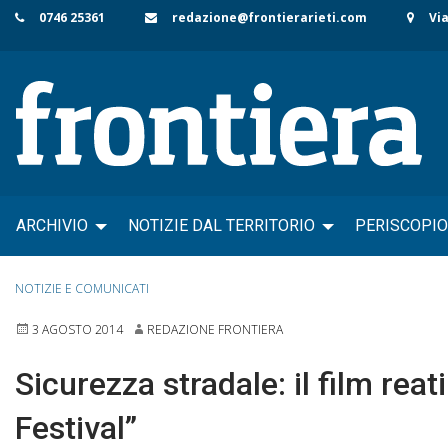
Skip
0746 25361
redazione@frontierarieti.com
Via
to
content
ARCHIVIO
NOTIZIE DAL TERRITORIO
PERISCOPIO
NOTIZIE E COMUNICATI
3 AGOSTO 2014
REDAZIONE FRONTIERA
Sicurezza stradale: il film rea
Festival”