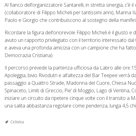
Al fianco dell’organizzatore Santarelli, in stretta sinergia, c’
(collaboratore di Filippo Micheli per tantissimi anni), Marina Il
Paolo e Giorgio che contribuiscono al sostegno della manife
Ricordare la figura dell’onorevole Filippo Micheli è il giusto 
avuto un rapporto privilegiato con il territorio interessato da
e aveva una profonda amicizia con un campione che ha fatto l
Democrazia Cristiana).
Il percorso prevede la partenza ufficiosa da Labro alle ore 
Apoleggia, bivio Rivodutri e all’altezza del Bar Teepee verrà dat
passaggio a Quattro Strade, Madonna del Cuore, Chiesa Nuova, 
Spinaceto, Limiti di Greccio, Pie’ di Moggio, Lago di Ventina, Co
iniziare un circuito da ripetere cinque volte con il transito a
una salita abbastanza regolare come pendenza, lunga 4,5 chilom
Ciclistica