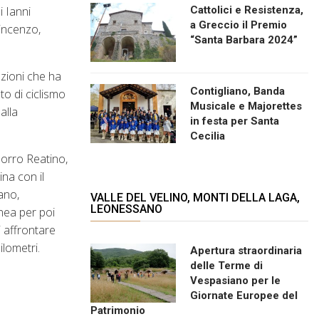
i Ianni
Cattolici e Resistenza,
a Greccio il Premio
Vincenzo,
“Santa Barbara 2024”
uzioni che ha
Contigliano, Banda
to di ciclismo
Musicale e Majorettes
alla
in festa per Santa
Cecilia
Morro Reatino,
ina con il
ano,
VALLE DEL VELINO, MONTI DELLA LAGA,
LEONESSANO
inea per poi
i affrontare
ilometri.
Apertura straordinaria
delle Terme di
Vespasiano per le
Giornate Europee del
Patrimonio