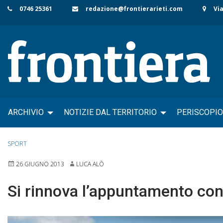
Skip
0746 25361
redazione@frontierarieti.com
Via
to
content
ARCHIVIO
NOTIZIE DAL TERRITORIO
PERISCOPIO
SPORT
26 GIUGNO 2013
LUCA ALÒ
Si rinnova l’appuntamento con 