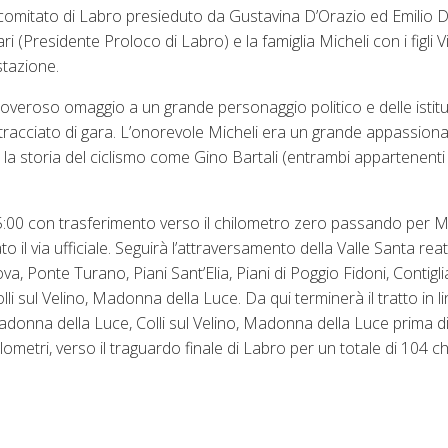
è il comitato di Labro presieduto da Gustavina D’Orazio ed Emilio D
ari (Presidente Proloco di Labro) e la famiglia Micheli con i figli 
stazione.
e doveroso omaggio a un grande personaggio politico e delle istit
l tracciato di gara. L’onorevole Micheli era un grande appassiona
a storia del ciclismo come Gino Bartali (entrambi appartenenti 
15:00 con trasferimento verso il chilometro zero passando per 
o il via ufficiale. Seguirà l’attraversamento della Valle Santa reat
Ponte Turano, Piani Sant’Elia, Piani di Poggio Fidoni, Contigli
lli sul Velino, Madonna della Luce. Da qui terminerà il tratto in l
 Madonna della Luce, Colli sul Velino, Madonna della Luce prima d
etri, verso il traguardo finale di Labro per un totale di 104 ch