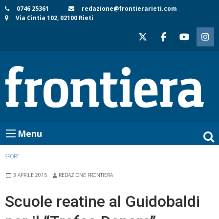
Skip
0746 25361
redazione@frontierarieti.com
Via Cintia 102, 02100 Rieti
to
content
Menu
SPORT
3 APRILE 2015
REDAZIONE FRONTIERA
Scuole reatine al Guidobaldi