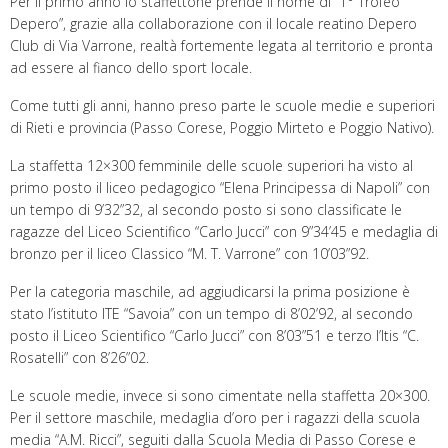
Per il primo anno lo staffettone prende il nome di “1° Trofeo
Depero”, grazie alla collaborazione con il locale reatino Depero
Club di Via Varrone, realtà fortemente legata al territorio e pronta
ad essere al fianco dello sport locale.
Come tutti gli anni, hanno preso parte le scuole medie e superiori
di Rieti e provincia (Passo Corese, Poggio Mirteto e Poggio Nativo).
La staffetta 12×300 femminile delle scuole superiori ha visto al
primo posto il liceo pedagogico “Elena Principessa di Napoli” con
un tempo di 9’32”32, al secondo posto si sono classificate le
ragazze del Liceo Scientifico “Carlo Jucci” con 9”34’45 e medaglia di
bronzo per il liceo Classico “M. T. Varrone” con 10’03”92.
Per la categoria maschile, ad aggiudicarsi la prima posizione è
stato l’istituto ITE “Savoia” con un tempo di 8’02’92, al secondo
posto il Liceo Scientifico “Carlo Jucci” con 8’03”51 e terzo l’Itis “C.
Rosatelli” con 8’26”02.
Le scuole medie, invece si sono cimentate nella staffetta 20×300.
Per il settore maschile, medaglia d’oro per i ragazzi della scuola
media “A.M. Ricci”, seguiti dalla Scuola Media di Passo Corese e