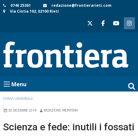
Skip
0746 25361
redazione@frontierarieti.com
Via Cintia 102, 02100 Rieti
to
content
Menu
CHIESA UNIVERSALE
30 DICEMBRE 2014
REDAZIONE FRONTIERA
Scienza e fede: inutili i fossati