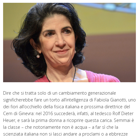
Dire che si tratta solo di un cambiamento generazionale
significherebbe fare un torto all’intelligenza di Fabiola Gianotti, uno
dei fiori all’occhiello della fisica italiana e prossima direttrice del
Cern di Ginevra: nel 2016 succederà, infatti, al tedesco Rolf Dieter
Heuer, e sarà la prima donna a ricoprire questa carica. Semmai è
la classe – che notoriamente non è acqua – a far sì che la
scienziata italiana non si lasci andare a proclami o a ebbrezze