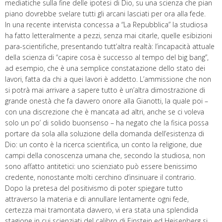
mediatiche sulla fine delle ipotesi di Dio, su una scienza che pian
piano dovrebbe svelare tutti gli arcani lasciati per ora alla fede.
In una recente intervista concessa a “La Repubblica” la studiosa
ha fatto letteralmente a pezzi, senza mai citarle, quelle esibizioni
para-scientifiche, presentando tutt’altra realtà: l’incapacità attuale
della scienza di “capire cosa è successo al tempo del big bang”,
ad esempio, che è una semplice constatazione dello stato dei
lavori, fatta da chi a quei lavori è addetto. L’ammissione che non
si potrà mai arrivare a sapere tutto è un’altra dimostrazione di
grande onestà che fa davvero onore alla Gianotti, la quale poi –
con una discrezione che è mancata ad altri, anche se ci voleva
solo un po’ di solido buonsenso – ha negato che la fisica possa
portare da sola alla soluzione della domanda dell’esistenza di
Dio: un conto è la ricerca scientifica, un conto la religione, due
campi della conoscenza umana che, secondo la studiosa, non
sono affatto antitetici: uno scienziato può essere benissimo
credente, nonostante molti cerchino d’insinuare il contrario.
Dopo la pretesa del positivismo di poter spiegare tutto
attraverso la materia e di annullare lentamente ogni fede,
certezza mai tramontata davvero, vi era stata una splendida
stagione in cui scienziati del calibro di Einstein ed Heisenberg si