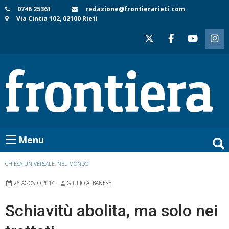
Skip
0746 25361
redazione@frontierarieti.com
Via Cintia 102, 02100 Rieti
to
content
Menu
CHIESA UNIVERSALE
,
NEL MONDO
26 AGOSTO 2014
GIULIO ALBANESE
Schiavitù abolita, ma solo nei