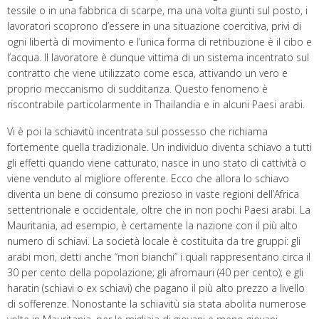
tessile o in una fabbrica di scarpe, ma una volta giunti sul posto, i
lavoratori scoprono d’essere in una situazione coercitiva, privi di
ogni libertà di movimento e l’unica forma di retribuzione è il cibo e
l’acqua. Il lavoratore è dunque vittima di un sistema incentrato sul
contratto che viene utilizzato come esca, attivando un vero e
proprio meccanismo di sudditanza. Questo fenomeno è
riscontrabile particolarmente in Thailandia e in alcuni Paesi arabi.
Vi è poi la schiavitù incentrata sul possesso che richiama
fortemente quella tradizionale. Un individuo diventa schiavo a tutti
gli effetti quando viene catturato, nasce in uno stato di cattività o
viene venduto al migliore offerente. Ecco che allora lo schiavo
diventa un bene di consumo prezioso in vaste regioni dell’Africa
settentrionale e occidentale, oltre che in non pochi Paesi arabi. La
Mauritania, ad esempio, è certamente la nazione con il più alto
numero di schiavi. La società locale è costituita da tre gruppi: gli
arabi mori, detti anche “mori bianchi” i quali rappresentano circa il
30 per cento della popolazione; gli afromauri (40 per cento); e gli
haratin (schiavi o ex schiavi) che pagano il più alto prezzo a livello
di sofferenze. Nonostante la schiavitù sia stata abolita numerose