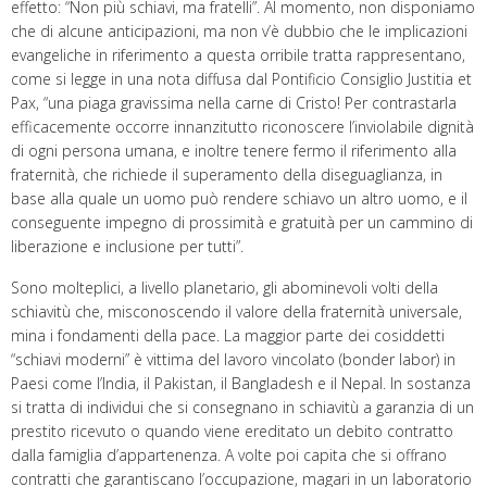
effetto: “Non più schiavi, ma fratelli”. Al momento, non disponiamo
che di alcune anticipazioni, ma non v’è dubbio che le implicazioni
evangeliche in riferimento a questa orribile tratta rappresentano,
come si legge in una nota diffusa dal Pontificio Consiglio Justitia et
Pax, “una piaga gravissima nella carne di Cristo! Per contrastarla
efficacemente occorre innanzitutto riconoscere l’inviolabile dignità
di ogni persona umana, e inoltre tenere fermo il riferimento alla
fraternità, che richiede il superamento della diseguaglianza, in
base alla quale un uomo può rendere schiavo un altro uomo, e il
conseguente impegno di prossimità e gratuità per un cammino di
liberazione e inclusione per tutti”.
Sono molteplici, a livello planetario, gli abominevoli volti della
schiavitù che, misconoscendo il valore della fraternità universale,
mina i fondamenti della pace. La maggior parte dei cosiddetti
“schiavi moderni” è vittima del lavoro vincolato (bonder labor) in
Paesi come l’India, il Pakistan, il Bangladesh e il Nepal. In sostanza
si tratta di individui che si consegnano in schiavitù a garanzia di un
prestito ricevuto o quando viene ereditato un debito contratto
dalla famiglia d’appartenenza. A volte poi capita che si offrano
contratti che garantiscano l’occupazione, magari in un laboratorio