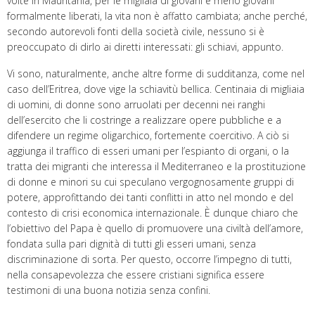
volte in Mauritania, per le migliaia di giovani e meno giovani
formalmente liberati, la vita non è affatto cambiata; anche perché,
secondo autorevoli fonti della società civile, nessuno si è
preoccupato di dirlo ai diretti interessati: gli schiavi, appunto.
Vi sono, naturalmente, anche altre forme di sudditanza, come nel
caso dell’Eritrea, dove vige la schiavitù bellica. Centinaia di migliaia
di uomini, di donne sono arruolati per decenni nei ranghi
dell’esercito che li costringe a realizzare opere pubbliche e a
difendere un regime oligarchico, fortemente coercitivo. A ciò si
aggiunga il traffico di esseri umani per l’espianto di organi, o la
tratta dei migranti che interessa il Mediterraneo e la prostituzione
di donne e minori su cui speculano vergognosamente gruppi di
potere, approfittando dei tanti conflitti in atto nel mondo e del
contesto di crisi economica internazionale. È dunque chiaro che
l’obiettivo del Papa è quello di promuovere una civiltà dell’amore,
fondata sulla pari dignità di tutti gli esseri umani, senza
discriminazione di sorta. Per questo, occorre l’impegno di tutti,
nella consapevolezza che essere cristiani significa essere
testimoni di una buona notizia senza confini.