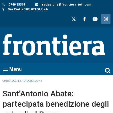
Skip
0746 25361
redazione@frontierarieti.com
Via Cintia 102, 02100 Rieti
to
content
Menu
CHIESA LOCALE
,
FOTOCRONACHE
Sant’Antonio Abate:
partecipata benedizione degli