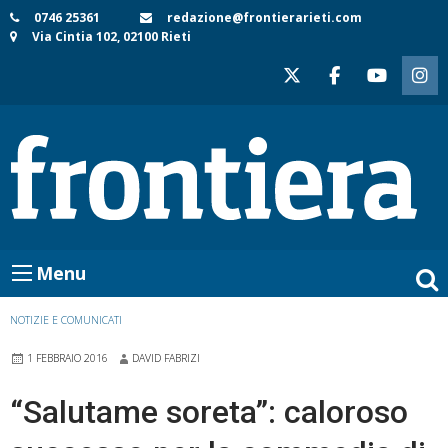
Skip
0746 25361
redazione@frontierarieti.com
Via Cintia 102, 02100 Rieti
to
content
Menu
NOTIZIE E COMUNICATI
1 FEBBRAIO 2016
DAVID FABRIZI
“Salutame soreta”: caloroso