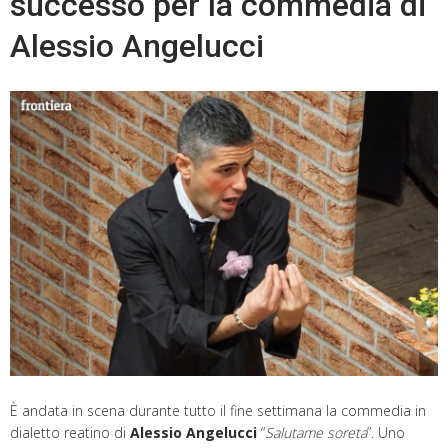
successo per la commedia di
Alessio Angelucci
È andata in scena durante tutto il fine settimana la commedia in
dialetto reatino di
Alessio Angelucci
“
Salutame soreta
”. Uno