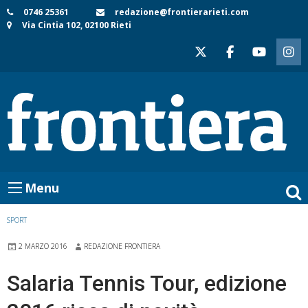
Skip
0746 25361
redazione@frontierarieti.com
Via Cintia 102, 02100 Rieti
to
content
Menu
SPORT
2 MARZO 2016
REDAZIONE FRONTIERA
Salaria Tennis Tour, edizione