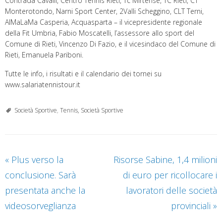
Contrada Cavalli, Centro Tennis Rieti, Tc Mirtense, TC Rieti, CT
Monterotondo, Narni Sport Center, 2Valli Scheggino, CLT Terni,
AlMaLaMa Casperia, Acquasparta – il vicepresidente regionale
della Fit Umbria, Fabio Moscatelli, l’assessore allo sport del
Comune di Rieti, Vincenzo Di Fazio, e il vicesindaco del Comune di
Rieti, Emanuela Pariboni.
Tutte le info, i risultati e il calendario dei tornei su
www.salariatennistour.it
Società Sportive
,
Tennis, Società Sportive
«
Plus verso la
Risorse Sabine, 1,4 milioni
conclusione. Sarà
di euro per ricollocare i
presentata anche la
lavoratori delle società
videosorveglianza
provinciali
»