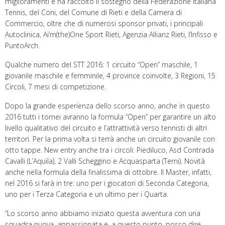
miglioramenti e ha raccolto il sostegno della Federazione Italiana
Tennis, del Coni, del Comune di Rieti e della Camera di
Commercio, oltre che di numerosi sponsor privati, i principali
Autoclinica, Ai’m(the)One Sport Rieti, Agenzia Allianz Rieti, l’Infisso e
PuntoArch.
Qualche numero del STT 2016: 1 circuito “Open” maschile, 1
giovanile maschile e femminile, 4 province coinvolte, 3 Regioni, 15
Circoli, 7 mesi di competizione.
Dopo la grande esperienza dello scorso anno, anche in questo
2016 tutti i tornei avranno la formula “Open” per garantire un alto
livello qualitativo del circuito e l’attrattività verso tennisti di altri
territori. Per la prima volta si terrà anche un circuito giovanile con
otto tappe. New entry anche tra i circoli: Piediluco, Asd Contrada
Cavalli (L’Aquila), 2 Valli Scheggino e Acquasparta (Terni). Novità
anche nella formula della finalissima di ottobre. Il Master, infatti,
nel 2016 si farà in tre: uno per i giocatori di Seconda Categoria,
uno per i Terza Categoria e un ultimo per i Quarta.
“Lo scorso anno abbiamo iniziato questa avventura con una
squadra nuova, appassionata e, a questo punto, posso dire