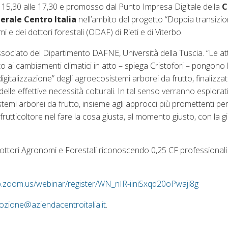
e 15,30 alle 17,30 e promosso dal Punto Impresa Digitale della
C
erale Centro Italia
nell’ambito del progetto “Doppia transizio
 e dei dottori forestali (ODAF) di Rieti e di Viterbo.
sociato del Dipartimento DAFNE, Università della Tuscia. “Le att
 ai cambiamenti climatici in atto – spiega Cristofori – pongono l
“digitalizzazione” degli agroecosistemi arborei da frutto, finalizza
le effettive necessità colturali. In tal senso verranno esplorati i
istemi arborei da frutto, insieme agli approcci più promettenti pe
l frutticoltore nel fare la cosa giusta, al momento giusto, con la g
 Dottori Agronomi e Forestali riconoscendo 0,25 CF professionali
b.zoom.us/webinar/register/WN_nIR-iiniSxqd20oPwaji8g
zione@aziendacentroitalia.it
.