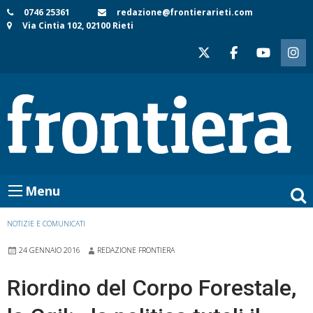
Skip
0746 25361
redazione@frontierarieti.com
Via Cintia 102, 02100 Rieti
to
content
Menu
NOTIZIE E COMUNICATI
24 GENNAIO 2016
REDAZIONE FRONTIERA
Riordino del Corpo Forestale,