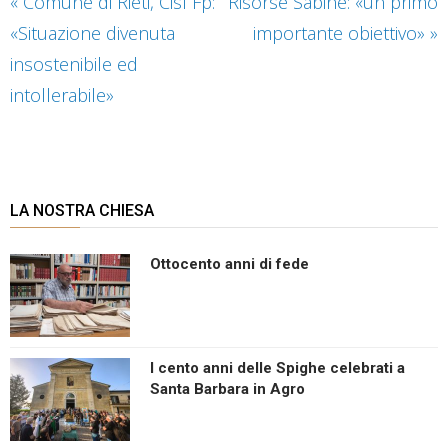
«
Comune di Rieti, Cisl Fp:
Risorse Sabine: «un primo
«Situazione divenuta
importante obiettivo»
»
insostenibile ed
intollerabile»
LA NOSTRA CHIESA
Ottocento anni di fede
I cento anni delle Spighe celebrati a
Santa Barbara in Agro