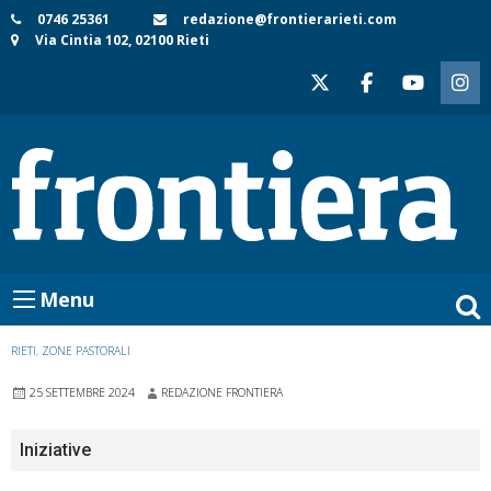
Skip
0746 25361
redazione@frontierarieti.com
Via Cintia 102, 02100 Rieti
to
content
Menu
RIETI
,
ZONE PASTORALI
25 SETTEMBRE 2024
REDAZIONE FRONTIERA
Iniziative