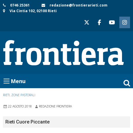
Skip
0746 25361
redazione@frontierarieti.com
Via Cintia 102, 02100 Rieti
to
content
Menu
RIETI
,
ZONE PASTORALI
22 AGOSTO 2018
REDAZIONE FRONTIERA
Rieti Cuore Piccante