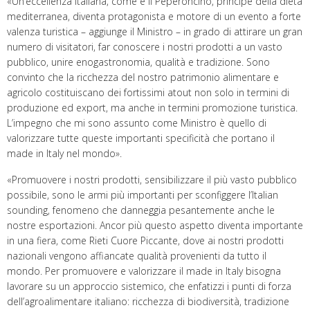
«Un’eccellenza italiana, come è il Peperoncino, principe della dieta
mediterranea, diventa protagonista e motore di un evento a forte
valenza turistica – aggiunge il Ministro – in grado di attirare un gran
numero di visitatori, far conoscere i nostri prodotti a un vasto
pubblico, unire enogastronomia, qualità e tradizione. Sono
convinto che la ricchezza del nostro patrimonio alimentare e
agricolo costituiscano dei fortissimi atout non solo in termini di
produzione ed export, ma anche in termini promozione turistica.
L’impegno che mi sono assunto come Ministro è quello di
valorizzare tutte queste importanti specificità che portano il
made in Italy nel mondo».
«Promuovere i nostri prodotti, sensibilizzare il più vasto pubblico
possibile, sono le armi più importanti per sconfiggere l’Italian
sounding, fenomeno che danneggia pesantemente anche le
nostre esportazioni. Ancor più questo aspetto diventa importante
in una fiera, come Rieti Cuore Piccante, dove ai nostri prodotti
nazionali vengono affiancate qualità provenienti da tutto il
mondo. Per promuovere e valorizzare il made in Italy bisogna
lavorare su un approccio sistemico, che enfatizzi i punti di forza
dell’agroalimentare italiano: ricchezza di biodiversità, tradizione