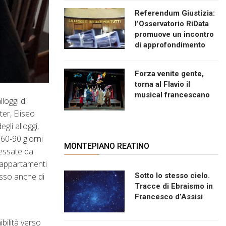
Referendum Giustizia:
l’Osservatorio RiData
promuove un incontro
di approfondimento
Forza venite gente,
torna al Flavio il
musical francescano
loggi di
ter, Eliseo
gli alloggi,
 60-90 giorni
MONTEPIANO REATINO
ressate da
0 appartamenti
Sotto lo stesso cielo.
esso anche di
Tracce di Ebraismo in
Francesco d’Assisi
ibilità verso