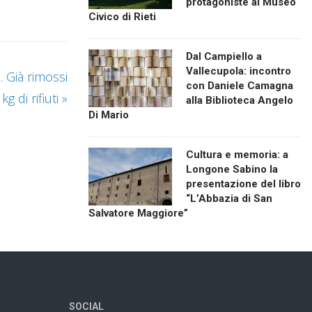
protagoniste al Museo
Civico di Rieti
Dal Campiello a
Vallecupola: incontro
. Già rimossi
con Daniele Camagna
kg di rifiuti
»
alla Biblioteca Angelo
Di Mario
Cultura e memoria: a
Longone Sabino la
presentazione del libro
“L’Abbazia di San
Salvatore Maggiore”
SOCIAL