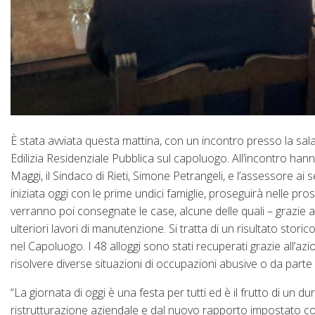
È stata avviata questa mattina, con un incontro presso la sala c
Edilizia Residenziale Pubblica sul capoluogo. All’incontro hann
Maggi, il Sindaco di Rieti, Simone Petrangeli, e l’assessore ai s
iniziata oggi con le prime undici famiglie, proseguirà nelle pro
verranno poi consegnate le case, alcune delle quali – grazie 
ulteriori lavori di manutenzione. Si tratta di un risultato sto
nel Capoluogo. I 48 alloggi sono stati recuperati grazie all’a
risolvere diverse situazioni di occupazioni abusive o da parte d
“La giornata di oggi è una festa per tutti ed è il frutto di un du
ristrutturazione aziendale e dal nuovo rapporto impostato con l’