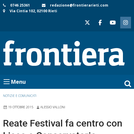
Skip
0746 25361
redazione@frontierarieti.com
Via Cintia 102, 02100 Rieti
to
content
Menu
NOTIZIE E COMUNICATI
19 OTTOBRE 2015
ALESSIO VALLONI
Reate Festival fa centro con