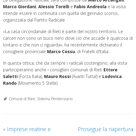
Marco Giordani
,
Alessio Torelli
e
Fabio Andreola
e la visita
intende essere in continuità con quella del gennaio scorso,
organizzata dal Partito Radicale.
«La casa circondariale di Rieti è parte del nostro territorio. Le
carceri non sono un buco nero dove ciò che accade è qualcosa di
lontano e che non ci riguarda», ha recentemente dichiarato il
consigliere provinciale
Marco Cossu
, di Fratelli d’Italia.
In questa ottica, che da sempre i radicali sostengono, alla visita
parteciperanno anche i consiglieri comunali di Rieti
Ettore
Saletti
(Forza Italia),
Mauro Rossi
(Avanti Tutta!) e
Lodovica
Rando
(Movimento 5 Stelle).
Comune di Rieti
,
Sistema Penitenziario
«
Imprese reatine e
Prosegue la riapertura