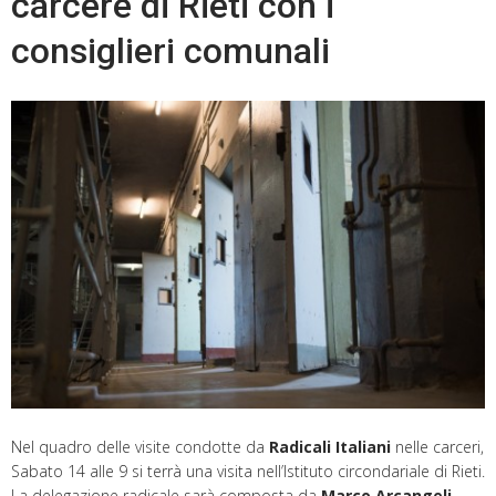
carcere di Rieti con i
consiglieri comunali
Nel quadro delle visite condotte da
Radicali Italiani
nelle carceri,
Sabato 14 alle 9 si terrà una visita nell’Istituto circondariale di Rieti.
La delegazione radicale sarà composta da
Marco Arcangeli
,