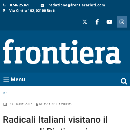
Skip
0746 25361
redazione@frontierarieti.com
Via Cintia 102, 02100 Rieti
to
content
Menu
RIETI
13 OTTOBRE 2017
REDAZIONE FRONTIERA
Radicali Italiani visitano il