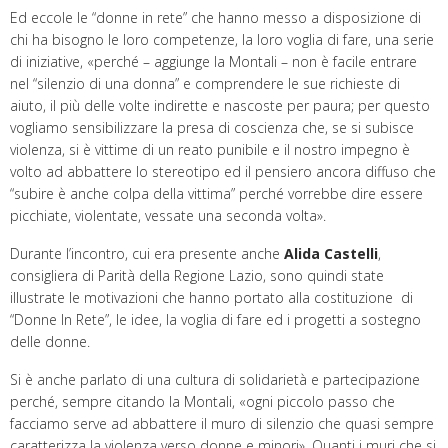
Ed eccole le “donne in rete” che hanno messo a disposizione di
chi ha bisogno le loro competenze, la loro voglia di fare, una serie
di iniziative, «perché – aggiunge la Montali – non è facile entrare
nel “silenzio di una donna” e comprendere le sue richieste di
aiuto, il più delle volte indirette e nascoste per paura; per questo
vogliamo sensibilizzare la presa di coscienza che, se si subisce
violenza, si è vittime di un reato punibile e il nostro impegno è
volto ad abbattere lo stereotipo ed il pensiero ancora diffuso che
“subire è anche colpa della vittima” perché vorrebbe dire essere
picchiate, violentate, vessate una seconda volta».
Durante l’incontro, cui era presente anche
Alida Castelli
,
consigliera di Parità della Regione Lazio, sono quindi state
illustrate le motivazioni che hanno portato alla costituzione di
“Donne In Rete”, le idee, la voglia di fare ed i progetti a sostegno
delle donne.
Si è anche parlato di una cultura di solidarietà e partecipazione
perché, sempre citando la Montali, «ogni piccolo passo che
facciamo serve ad abbattere il muro di silenzio che quasi sempre
caratterizza la violenza verso donne e minori». Quanti i muri che si