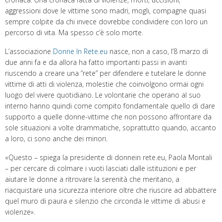
aggressioni dove le vittime sono madri, mogli, compagne quasi
sempre colpite da chi invece dovrebbe condividere con loro un
percorso di vita. Ma spesso c’è solo morte.
L’associazione
Donne In Rete.eu
nasce, non a caso, l’8 marzo di
due anni fa e da allora ha fatto importanti passi in avanti
riuscendo a creare una “rete” per difendere e tutelare le donne
vittime di atti di violenza, molestie che coinvolgono ormai ogni
luogo del vivere quotidiano. Le volontarie che operano al suo
interno hanno quindi come compito fondamentale quello di dare
supporto a quelle donne-vittime che non possono affrontare da
sole situazioni a volte drammatiche, soprattutto quando, accanto
a loro, ci sono anche dei minori.
«Questo – spiega la presidente di donnein rete.eu, Paola Montali
– per cercare di colmare i vuoti lasciati dalle istituzioni e per
aiutare le donne a ritrovare la serenità che meritano, a
riacquistare una sicurezza interiore oltre che riuscire ad abbattere
quel muro di paura e silenzio che circonda le vittime di abusi e
violenze».