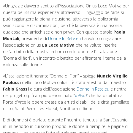
«Un grazie davvero sentito all’Associazione Onlus Loco Motiva per
questa bellissima esperienza: attraverso il linguaggio dell’arte si
può raggiungere la piena inclusione, attraverso la policromia
svaniscono le discriminazioni; perchè la diversità è una risorsa,
qualcosa che arricchisce e non priva». Con queste parole
Paola
Montali
, presidente di
Donne In Rete.eu
ha voluto ringraziare
l’associazione onlus
La Loco Motiva
che ha voluto inserire
nell’ambito della mostra in flora con le opere e l’istallazione
“Donna di fiori”, un incontro-dibattito per affrontare il tema della
violenza sulle donne.
«L’istallazione itinerante “Donna di Fiori” – spiega
Nunzio Virgilio
Paolucci
della Loco Motiva onlus – è stata allestita dal maestro
Fabio Grassi
e cura dell’Associazione
Donne In Rete.eu
e rientra
nel progetto più ampio denominato “
Inflora
” che ha ospitato a
Porta d’Arce le opere create da artisti disabili delle città gemellate
di Ito, Saint Pierre Lès Elbeuf, Nordhorn e Rieti».
E di donne si è parlato durante l’incontro tenutosi a Sant’Eusanio
in un periodo in cui sono proprio le donne a riempire le pagine di
cronaca. Una cronaca fatta di violenze, morti, uccisioni,