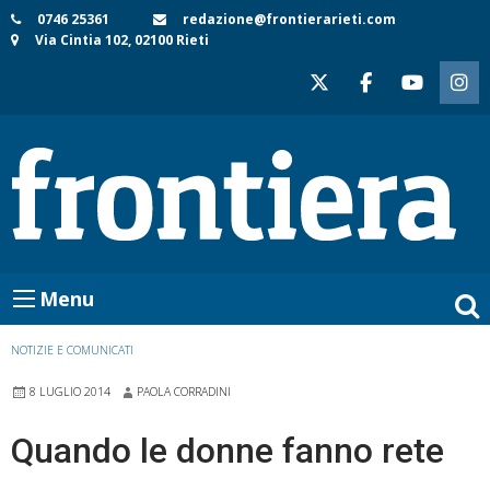
Skip
0746 25361
redazione@frontierarieti.com
Via Cintia 102, 02100 Rieti
to
content
Menu
NOTIZIE E COMUNICATI
8 LUGLIO 2014
PAOLA CORRADINI
Quando le donne fanno rete