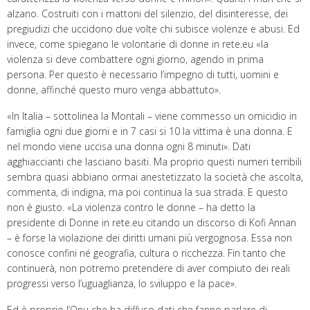
alzano. Costruiti con i mattoni del silenzio, del disinteresse, dei
pregiudizi che uccidono due volte chi subisce violenze e abusi. Ed
invece, come spiegano le volontarie di donne in rete.eu «la
violenza si deve combattere ogni giorno, agendo in prima
persona. Per questo è necessario l’impegno di tutti, uomini e
donne, affinché questo muro venga abbattuto».
«In Italia – sottolinea la Montali – viene commesso un omicidio in
famiglia ogni due giorni e in 7 casi si 10 la vittima è una donna. E
nel mondo viene uccisa una donna ogni 8 minuti». Dati
agghiaccianti che lasciano basiti. Ma proprio questi numeri terribili
sembra quasi abbiano ormai anestetizzato la società che ascolta,
commenta, di indigna, ma poi continua la sua strada. E questo
non è giusto. «La violenza contro le donne – ha detto la
presidente di Donne in rete.eu citando un discorso di Kofi Annan
– è forse la violazione dei diritti umani più vergognosa. Essa non
conosce confini né geografia, cultura o ricchezza. Fin tanto che
continuerà, non potremo pretendere di aver compiuto dei reali
progressi verso l’uguaglianza, lo sviluppo e la pace».
Ed è proprio l’Onu che ha diffuso dati che fanno parlare di