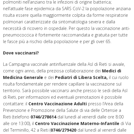
polmoniti nell’anziano tra le infezioni di origine batterica;
nell’attuale fase epidemica da SARS CoV-2 la popolazione anziana
risulta essere quella maggiormente colpita da forme respiratorie
polmonari caratterizzate da sintomatologia severa e dalla
necessità di ricovero in ospedale. Per questo la vaccinazione anti-
pneumococcica è fortemente raccomandata e gratuita per tutte
le fasce più a rischio della popolazione e per gli over 65.
Dove vaccinarsi?
La Campagna vaccinale antinfluenzale della Asl di Rieti si avvale,
come ogni anno, della preziosa collaborazione dei
Medici di
Medicina Generale
e dei
Pediatri di Libera Scelta,
il cui ruolo
risulta fondamentale per rendere capillare la vaccinazione sul
territorio. Sarà possibile vaccinarsi anche presso le sedi della Asl
di Rieti, per informazioni ed eventuali prenotazioni è possibile
contattare: il
Centro Vaccinazione Adulti
presso l’Area della
Prevenzione e Promozione della Salute di via delle Ortensie a
Rieti (telefono
0746/278614
dal lunedì al venerdì dalle ore 8:00
alle ore 13:00), il
Centro Vaccinazione Materno-Infantile
di Via
del Terminillo, 42 a Rieti (
0746/279420
dal lunedì al venerdì dalle