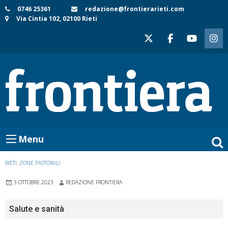
Skip
0746 25361
redazione@frontierarieti.com
Via Cintia 102, 02100 Rieti
to
content
Menu
RIETI
,
ZONE PASTORALI
3 OTTOBRE 2023
REDAZIONE FRONTIERA
Salute e sanità