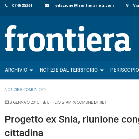
Skip
0746 25361
redazione@frontierarieti.com
Via
to
content
ARCHIVIO
NOTIZIE DAL TERRITORIO
PERISCOPIO
NOTIZIE E COMUNICATI
3 GENNAIO 2015
UFFICIO STAMPA COMUNE DI RIETI
Progetto ex Snia, riunione cong
cittadina