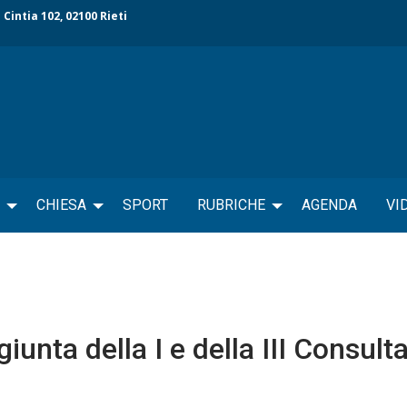
 Cintia 102, 02100 Rieti
CHIESA
SPORT
RUBRICHE
AGENDA
VI
iunta della I e della III Consult