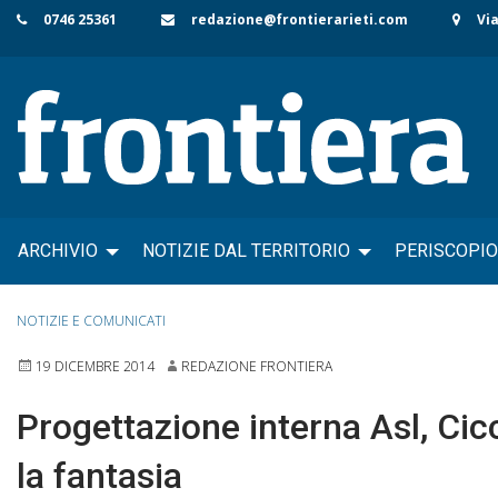
Skip
0746 25361
redazione@frontierarieti.com
Via
to
content
ARCHIVIO
NOTIZIE DAL TERRITORIO
PERISCOPIO
NOTIZIE E COMUNICATI
19 DICEMBRE 2014
REDAZIONE FRONTIERA
Progettazione interna Asl, Cic
la fantasia