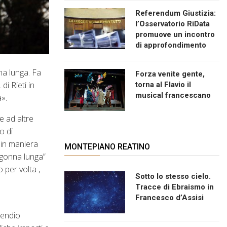
Referendum Giustizia:
l’Osservatorio RiData
promuove un incontro
di approfondimento
na lunga. Fa
Forza venite gente,
di Rieti in
torna al Flavio il
musical francescano
a».
e ad altre
o di
 in maniera
MONTEPIANO REATINO
 gonna lunga”
 per volta ,
Sotto lo stesso cielo.
Tracce di Ebraismo in
Francesco d’Assisi
pendio