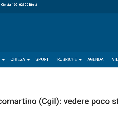
 Cintia 102, 02100 Rieti
CHIESA
SPORT
RUBRICHE
AGENDA
VI
comartino (Cgil): vedere poco s