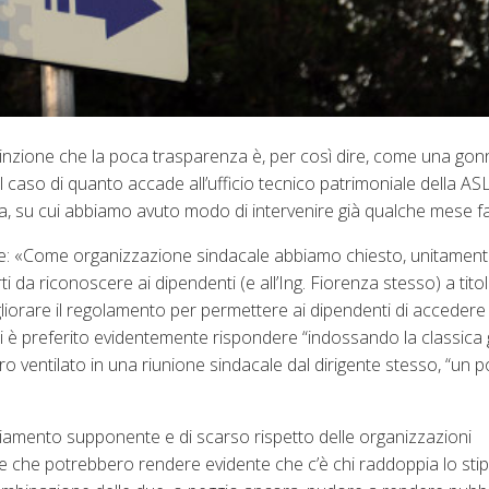
inzione che la poca trasparenza è, per così dire, come una gon
 caso di quanto accade all’ufficio tecnico patrimoniale della ASL 
erna, su cui abbiamo avuto modo di intervenire già qualche mese f
nge: «Come organizzazione sindacale abbiamo chiesto, unitament
i da riconoscere ai dipendenti (e all’Ing. Fiorenza stesso) a titol
liorare il regolamento per permettere ai dipendenti di accedere
a si è preferito evidentemente rispondere “indossando la classica
o ventilato in una riunione sindacale dal dirigente stesso, “un po
giamento supponente e di scarso rispetto delle organizzazioni
e che potrebbero rendere evidente che c’è chi raddoppia lo sti