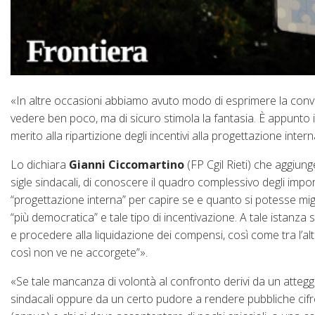
«In altre occasioni abbiamo avuto modo di esprimere la conv
vedere ben poco, ma di sicuro stimola la fantasia. È appunto il
merito alla ripartizione degli incentivi alla progettazione int
Lo dichiara
Gianni Ciccomartino
(FP Cgil Rieti) che aggiu
sigle sindacali, di conoscere il quadro complessivo degli import
“progettazione interna” per capire se e quanto si potesse mig
“più democratica” e tale tipo di incentivazione. A tale istanz
e procedere alla liquidazione dei compensi, così come tra l’altr
così non ve ne accorgete”».
«Se tale mancanza di volontà al confronto derivi da un atteg
sindacali oppure da un certo pudore a rendere pubbliche cifr