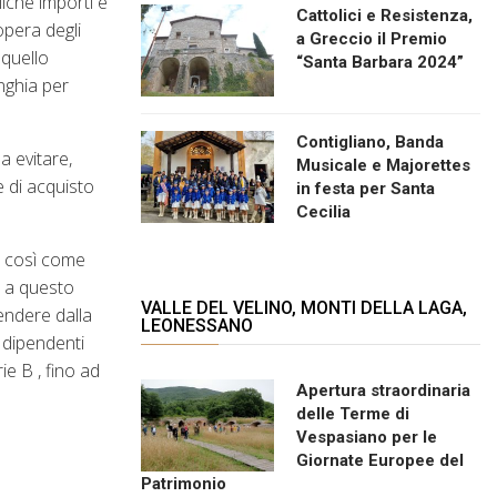
iche importi e
Cattolici e Resistenza,
’opera degli
a Greccio il Premio
 quello
“Santa Barbara 2024”
inghia per
Contigliano, Banda
a evitare,
Musicale e Majorettes
e di acquisto
in festa per Santa
Cecilia
i così come
o a questo
VALLE DEL VELINO, MONTI DELLA LAGA,
tendere dalla
LEONESSANO
i dipendenti
ie B , fino ad
Apertura straordinaria
delle Terme di
Vespasiano per le
Giornate Europee del
Patrimonio