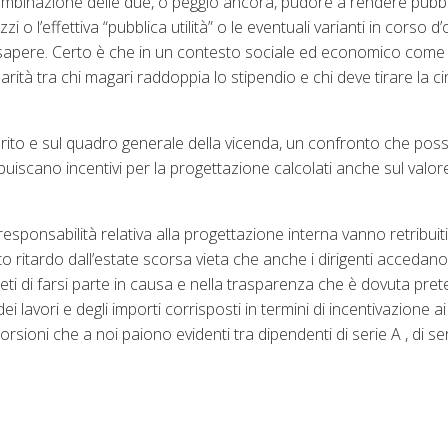
combinazione delle due, o peggio ancora, pudore a rendere pubbl
o l’effettiva “pubblica utilità” o le eventuali varianti in corso d
di sapere. Certo è che in un contesto sociale ed economico come
rità tra chi magari raddoppia lo stipendio e chi deve tirare la c
merito e sul quadro generale della vicenda, un confronto che poss
uiscano incentivi per la progettazione calcolati anche sul valor
sponsabilità relativa alla progettazione interna vanno retribuit
o ritardo dall’estate scorsa vieta che anche i dirigenti accedan
Rieti di farsi parte in causa e nella trasparenza che è dovuta pre
i lavori e degli importi corrisposti in termini di incentivazione a
rsioni che a noi paiono evidenti tra dipendenti di serie A , di ser