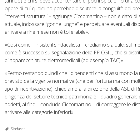
(annuo) e chi si deve accontentare di pochi spiccioli, o una 
opere di cui qualcuno potrebbe discutere la congruità dei prezzi 
interventi strutturali – aggiunge Ciccomartino – non è dato 
attuale, indossare “gonne lunghe” e perpetuare eventuali dispa
arrivare a fine mese non è tollerabile».
«Così come – insiste il sindacalista – crediamo sia utile, sul 
come è successo su segnalazione della FP CGIL, che si distrib
di apparecchiature elettromedicali (ad esempio TAC)».
«Fermo restando quindi che i dipendenti che si assumono la re
previsto dalla vigente normativa (che per fortuna ma con molt
tipo di incentivazione), chiediamo alla direzione della ASL di 
dirigenza del settore tecnico patrimoniale il quadro generale de
addetti, al fine – conclude Ciccomartino – di correggere le disto
arrivare alle categorie inferiori».
Sindacati