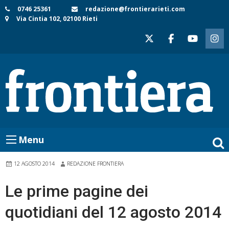
Skip
0746 25361
redazione@frontierarieti.com
Via Cintia 102, 02100 Rieti
to
content
Menu
12 AGOSTO 2014
REDAZIONE FRONTIERA
Le prime pagine dei
quotidiani del 12 agosto 2014