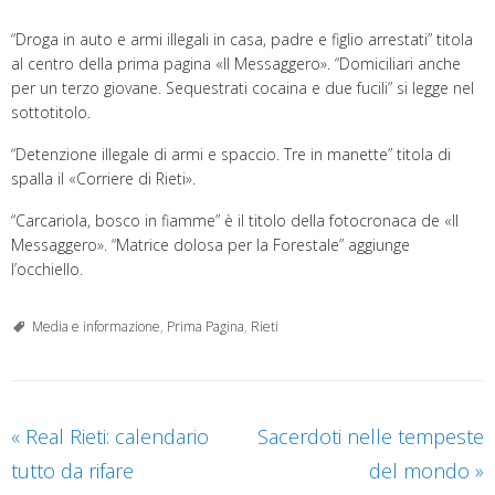
“Droga in auto e armi illegali in casa, padre e figlio arrestati” titola
al centro della prima pagina «Il Messaggero». “Domiciliari anche
per un terzo giovane. Sequestrati cocaina e due fucili” si legge nel
sottotitolo.
“Detenzione illegale di armi e spaccio. Tre in manette” titola di
spalla il «Corriere di Rieti».
“Carcariola, bosco in fiamme” è il titolo della fotocronaca de «Il
Messaggero». “Matrice dolosa per la Forestale” aggiunge
l’occhiello.
Media e informazione
,
Prima Pagina
,
Rieti
«
Real Rieti: calendario
Sacerdoti nelle tempeste
tutto da rifare
del mondo
»