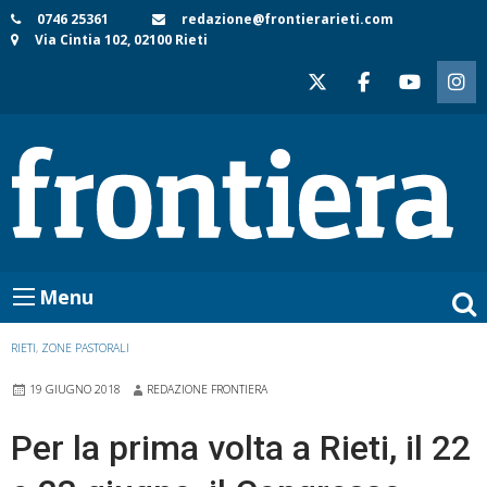
Skip
0746 25361
redazione@frontierarieti.com
Via Cintia 102, 02100 Rieti
to
content
Menu
RIETI
,
ZONE PASTORALI
19 GIUGNO 2018
REDAZIONE FRONTIERA
Per la prima volta a Rieti, il 22