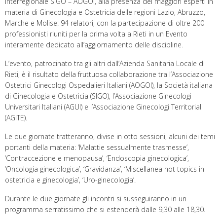
Interregionale SIGO – AOGOI, alla presenza dei maggiori esperti in
materia di Ginecologia e Ostetricia delle regioni Lazio, Abruzzo,
Marche e Molise: 94 relatori, con la partecipazione di oltre 200
professionisti riuniti per la prima volta a Rieti in un Evento
interamente dedicato all’aggiornamento delle discipline.
L’evento, patrocinato tra gli altri dall’Azienda Sanitaria Locale di
Rieti, è il risultato della fruttuosa collaborazione tra l’Associazione
Ostetrici Ginecologi Ospedalieri Italiani (AOGOI), la Società italiana
di Ginecologia e Ostetricia (SIGO), l’Associazione Ginecologi
Universitari Italiani (AGUI) e l’Associazione Ginecologi Territoriali
(AGITE).
Le due giornate tratteranno, divise in otto sessioni, alcuni dei temi
portanti della materia: ‘Malattie sessualmente trasmesse’,
‘Contraccezione e menopausa’, ‘Endoscopia ginecologica’,
‘Oncologia ginecologica’, ‘Gravidanza’, ‘Miscellanea hot topics in
ostetricia e ginecologia’, ‘Uro-ginecologia’.
Durante le due giornate gli incontri si susseguiranno in un
programma serratissimo che si estenderà dalle 9,30 alle 18,30.