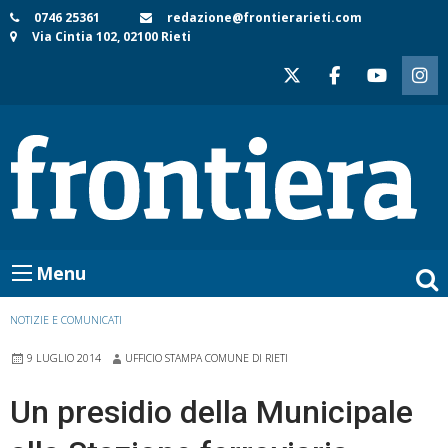
Skip
0746 25361
redazione@frontierarieti.com
Via Cintia 102, 02100 Rieti
to
content
Menu
NOTIZIE E COMUNICATI
9 LUGLIO 2014
UFFICIO STAMPA COMUNE DI RIETI
Un presidio della Municipale