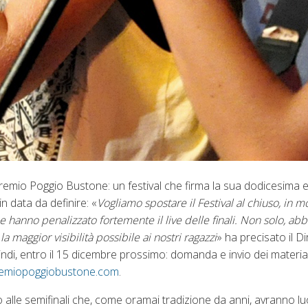
Premio Poggio Bustone: un festival che firma la sua dodicesima 
in data da definire: «
Vogliamo spostare il Festival al chiuso, in 
e hanno penalizzato fortemente il live delle finali. Non solo, ab
 maggior visibilità possibile ai nostri ragazzi
» ha precisato il D
di, entro il 15 dicembre prossimo: domanda e invio dei material
emiopoggiobustone.com
.
o alle semifinali che, come oramai tradizione da anni, avranno lu