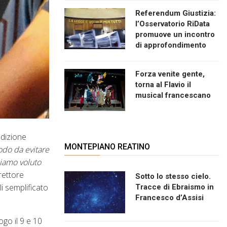
Referendum Giustizia:
l’Osservatorio RiData
promuove un incontro
di approfondimento
Forza venite gente,
torna al Flavio il
musical francescano
edizione
MONTEPIANO REATINO
modo da evitare
biamo voluto
irettore
Sotto lo stesso cielo.
i semplificato
Tracce di Ebraismo in
Francesco d’Assisi
ogo il 9 e 10