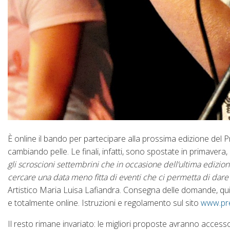
È online il bando per partecipare alla prossima edizione del 
cambiando pelle. Le finali, infatti, sono spostate in primavera, 
gli scroscioni settembrini che in occasione dell’ultima edizion
cercare una data meno fitta di eventi che ci permetta di dare la
Artistico Maria Luisa Lafiandra. Consegna delle domande, quin
e totalmente online. Istruzioni e regolamento sul sito
www.pr
Il resto rimane invariato: le migliori proposte avranno access