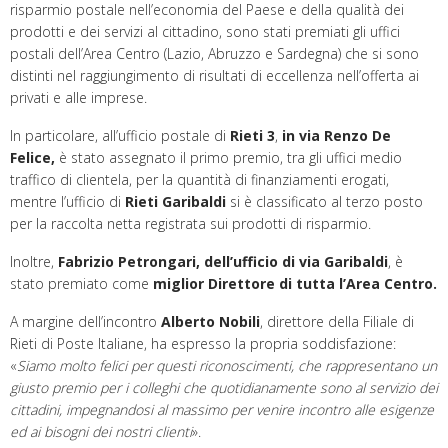
risparmio postale nell’economia del Paese e della qualità dei
prodotti e dei servizi al cittadino, sono stati premiati gli uffici
postali dell’Area Centro (Lazio, Abruzzo e Sardegna) che si sono
distinti nel raggiungimento di risultati di eccellenza nell’offerta ai
privati e alle imprese.
In particolare, all’ufficio postale di
Rieti 3
,
in via Renzo De
Felice,
è stato assegnato il primo premio, tra gli uffici medio
traffico di clientela, per la quantità di finanziamenti erogati,
mentre l’ufficio di
Rieti Garibaldi
si è classificato al terzo posto
per la raccolta netta registrata sui prodotti di risparmio.
Inoltre,
Fabrizio Petrongari, dell’ufficio di via Garibaldi
, è
stato premiato come
miglior Direttore di tutta l’Area Centro.
A margine dell’incontro
Alberto Nobili
, direttore della Filiale di
Rieti di Poste Italiane, ha espresso la propria soddisfazione:
«
Siamo molto felici per questi riconoscimenti, che rappresentano un
giusto premio per i colleghi che quotidianamente sono al servizio dei
cittadini, impegnandosi al massimo per venire incontro alle esigenze
ed ai bisogni dei nostri clienti
».