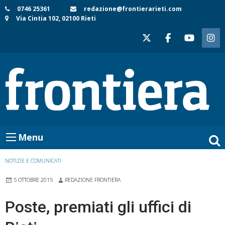
Skip
0746 25361
redazione@frontierarieti.com
Via Cintia 102, 02100 Rieti
to
content
Menu
NOTIZIE E COMUNICATI
5 OTTOBRE 2015
REDAZIONE FRONTIERA
Poste, premiati gli uffici di