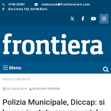
Skip
0746 25361
redazione@frontierarieti.com
Via Cintia 102, 02100 Rieti
to
content
Menu
NOTIZIE E COMUNICATI
29 LUGLIO 2014
REDAZIONE FRONTIERA
Polizia Municipale, Diccap: si