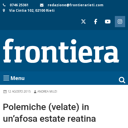
Skip
0746 25361
redazione@frontierarieti.com
Via Cintia 102, 02100 Rieti
to
content
Menu
12 AGOSTO 2015
ANDREA MUZI
Polemiche (velate) in
un’afosa estate reatina