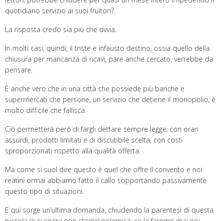
quotidiano servizio ai suoi fruitori?
La risposta credo sia più che ovvia.
In molti casi, quindi, il triste e infausto destino, ossia quello della
chiusura per mancanza di ricavi, pare anche cercato, verrebbe da
pensare.
È anche vero che in una città che possiede più banche e
supermercati che persone, un servizio che detiene il monopolio, è
molto difficile che fallisca.
Ciò permetterà però di fargli dettare sempre legge, con orari
assurdi, prodotti limitati e di discutibile scelta, con costi
sproporzionati rispetto alla qualità offerta.
Ma come si suol dire questo è quel che offre il convento e noi
reatini ormai abbiamo fatto il callo sopportando passivamente
questo tipo di situazioni.
E qui sorge un’ultima domanda, chiudendo la parentesi di questa
piccola (e si spera non sterile) polemica: ce la faremo mai noi