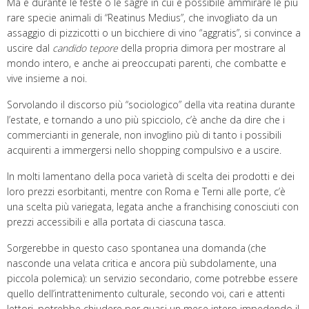
Ma è durante le feste o le sagre in cui è possibile ammirare le più
rare specie animali di “Reatinus Medius”, che invogliato da un
assaggio di pizzicotti o un bicchiere di vino “aggratis”, si convince a
uscire dal
candido tepore
della propria dimora per mostrare al
mondo intero, e anche ai preoccupati parenti, che combatte e
vive insieme a noi.
Sorvolando il discorso più “sociologico” della vita reatina durante
l’estate, e tornando a uno più spicciolo, c’è anche da dire che i
commercianti in generale, non invoglino più di tanto i possibili
acquirenti a immergersi nello shopping compulsivo e a uscire.
In molti lamentano della poca varietà di scelta dei prodotti e dei
loro prezzi esorbitanti, mentre con Roma e Terni alle porte, c’è
una scelta più variegata, legata anche a franchising conosciuti con
prezzi accessibili e alla portata di ciascuna tasca.
Sorgerebbe in questo caso spontanea una domanda (che
nasconde una velata critica e ancora più subdolamente, una
piccola polemica): un servizio secondario, come potrebbe essere
quello dell’intrattenimento culturale, secondo voi, cari e attenti
lettori, potrebbe chiudere per quasi un mese intero impedendo il