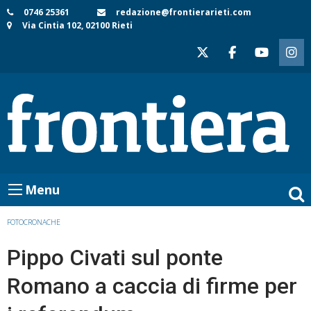
Skip
0746 25361
redazione@frontierarieti.com
Via Cintia 102, 02100 Rieti
to
content
Menu
FOTOCRONACHE
Pippo Civati sul ponte
Romano a caccia di firme per