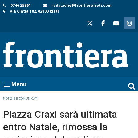
Skip
0746 25361
redazione@frontierarieti.com
Via Cintia 102, 02100 Rieti
to
content
Menu
NOTIZIE E COMUNICATI
Piazza Craxi sarà ultimata
entro Natale, rimossa la