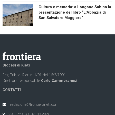
Cultura e memoria: a Longone Sabino la
presentazione del libro “L’Abbazia di
San Salvatore Maggiore”
Diocesi di Rieti
Reg. Trib. di Rieti n. 1/91 del 16/3/1991.
Direttore responsabile
Carlo Cammoranesi
CONTATTI
redazione@frontierarieti.com
Via Cintia 83, 02100 Rieti