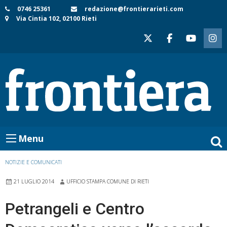
Skip
0746 25361
redazione@frontierarieti.com
Via Cintia 102, 02100 Rieti
to
content
Menu
NOTIZIE E COMUNICATI
21 LUGLIO 2014
UFFICIO STAMPA COMUNE DI RIETI
Petrangeli e Centro