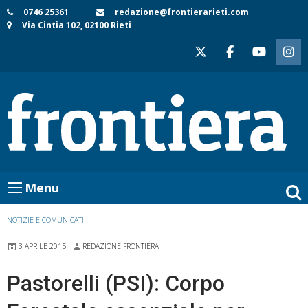
Skip
0746 25361
redazione@frontierarieti.com
Via Cintia 102, 02100 Rieti
to
content
Menu
NOTIZIE E COMUNICATI
3 APRILE 2015
REDAZIONE FRONTIERA
Pastorelli (PSI): Corpo