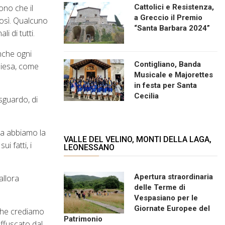
Cattolici e Resistenza,
ono che il
a Greccio il Premio
così. Qualcuno
“Santa Barbara 2024”
i di tutti.
nche ogni
Contigliano, Banda
hiesa, come
Musicale e Majorettes
in festa per Santa
Cecilia
sguardo, di
ma abbiamo la
VALLE DEL VELINO, MONTI DELLA LAGA,
i fatti, i
LEONESSANO
Apertura straordinaria
allora
delle Terme di
Vespasiano per le
Giornate Europee del
 che crediamo
Patrimonio
offuscato dal