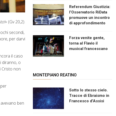
Referendum Giustizia:
l’Osservatorio RiData
promuove un incontro
to!
» (Gv 20,2).
di approfondimento
pochi secondi,
Forza venite gente,
nore, per darvi
torna al Flavio il
musical francescano
ncora il caso
i diranno, o
i Cristo non
MONTEPIANO REATINO
 per
Sotto lo stesso cielo.
Tracce di Ebraismo in
Francesco d’Assisi
e avevano ben