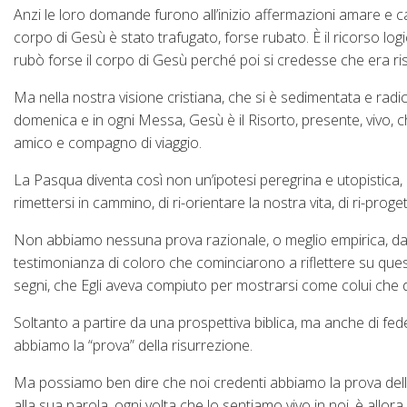
Anzi le loro domande furono all’inizio affermazioni amare e c
corpo di Gesù è stato trafugato, forse rubato. È il ricorso log
rubò forse il corpo di Gesù perché poi si credesse che era risor
Ma nella nostra visione cristiana, che si è sedimentata e rad
domenica e in ogni Messa, Gesù è il Risorto, presente, vivo, 
amico e compagno di viaggio.
La Pasqua diventa così non un’ipotesi peregrina e utopistica, m
rimettersi in cammino, di ri-orientare la nostra vita, di ri-proge
Non abbiamo nessuna prova razionale, o meglio empirica, da o
testimonianza di coloro che cominciarono a riflettere su quest
segni, che Egli aveva compiuto per mostrarsi come colui che 
Soltanto a partire da una prospettiva biblica, ma anche di fed
abbiamo la “prova” della risurrezione.
Ma possiamo ben dire che noi credenti abbiamo la prova della 
alla sua parola, ogni volta che lo sentiamo vivo in noi, è all