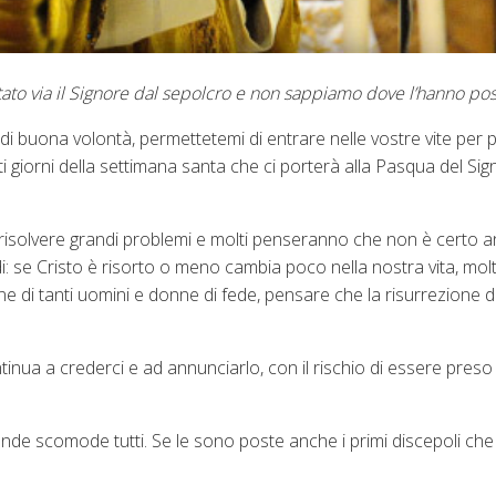
to via il Signore dal sepolcro e non sappiamo dove l’hanno pos
ne di buona volontà, permettetemi di entrare nelle vostre vite per 
ti giorni della settimana santa che ci porterà alla Pasqua del Sig
er risolvere grandi problemi e molti penseranno che non è certo a
i: se Cristo è risorto o meno cambia poco nella nostra vita, molt
 di tanti uomini e donne di fede, pensare che la risurrezione d
nua a crederci e ad annunciarlo, con il rischio di essere preso
de scomode tutti. Se le sono poste anche i primi discepoli ch