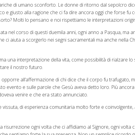
ariche di umano sconforto. Le donne di ritorno dal sepolcro dic
ico e giusto alla ragione che ci fa dire ancora oggi che forse fu 
to? Molti lo pensano e noi rispettiamo le interpretazioni original
icata nel corso di questi duemila anni, ogni anno a Pasqua, ma a
che ci aiuta a scorgerlo nei segni sacramentali ma anche nella C
a una interpretazione della vita, come possibilità di rialzare lo 
ttare il nostro futuro.
pporre all’affermazione di chi dice che il corpo fu trafugato, 
o evento e sulle parole che Gesù aveva detto loro. Più ancora su
doveva venire e che era stato annunciato.
e vissuta, di esperienza comunitaria molto forte e coinvolgente, 
risurrezione ogni volta che ci affidiamo al Signore, ogni volta
ora che sentiamo forte la sua presenza. Non un semplice ricordo 