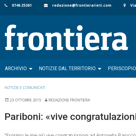
Skip
0746 25361
redazione@frontierarieti.com
Via
to
content
ARCHIVIO
NOTIZIE DAL TERRITORIO
PERISCOPIO
NOTIZIE E COMUNICATI
23 OTTOBRE 2015
REDAZIONE FRONTIERA
Pariboni: «vive congratulazion
“Esprimo le mie più vive congratulazioni ad Antonella Baiocco