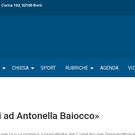
 Cintia 102, 02100 Rieti
CHIESA
SPORT
RUBRICHE
AGENDA
VI
i ad Antonella Baiocco»
 per la sua nomina a presidente del Comitato per l’imprenditori