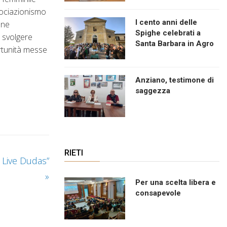
sociazionismo
I cento anni delle
nne
Spighe celebrati a
a svolgere
Santa Barbara in Agro
ortunità messe
Anziano, testimone di
saggezza
RIETI
y Live Dudas”
»
Per una scelta libera e
consapevole