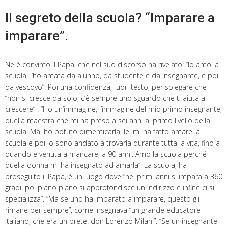
Il segreto della scuola? “Imparare a
imparare”.
Ne è convinto il Papa, che nel suo discorso ha rivelato: “Io amo la
scuola, l’ho amata da alunno, da studente e da insegnante, e poi
da vescovo”. Poi una confidenza, fuori testo, per spiegare che
“non si cresce da solo, c’è sempre uno sguardo che ti aiuta a
crescere” : “Ho un’immagine, l’immagine del mio primo insegnante,
quella maestra che mi ha preso a sei anni al primo livello della
scuola. Mai ho potuto dimenticarla, lei mi ha fatto amare la
scuola e poi io sono andato a trovarla durante tutta la vita, fino a
quando è venuta a mancare, a 90 anni. Amo la scuola perché
quella donna mi ha insegnato ad amarla”. La scuola, ha
proseguito il Papa, è un luogo dove “nei primi anni si impara a 360
gradi, poi piano piano si approfondisce un indirizzo e infine ci si
specializza”. “Ma se uno ha imparato a imparare, questo gli
rimane per sempre”, come insegnava “un grande educatore
italiano, che era un prete: don Lorenzo Milani”. “Se un insegnante