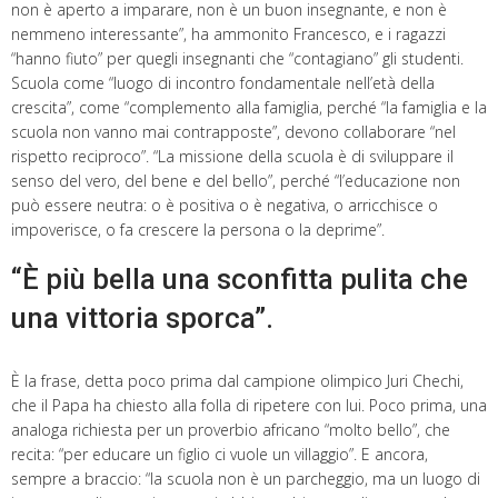
non è aperto a imparare, non è un buon insegnante, e non è
nemmeno interessante”, ha ammonito Francesco, e i ragazzi
“hanno fiuto” per quegli insegnanti che “contagiano” gli studenti.
Scuola come “luogo di incontro fondamentale nell’età della
crescita”, come “complemento alla famiglia, perché “la famiglia e la
scuola non vanno mai contrapposte”, devono collaborare “nel
rispetto reciproco”. “La missione della scuola è di sviluppare il
senso del vero, del bene e del bello”, perché “l’educazione non
può essere neutra: o è positiva o è negativa, o arricchisce o
impoverisce, o fa crescere la persona o la deprime”.
“È più bella una sconfitta pulita che
una vittoria sporca”.
È la frase, detta poco prima dal campione olimpico Juri Chechi,
che il Papa ha chiesto alla folla di ripetere con lui. Poco prima, una
analoga richiesta per un proverbio africano “molto bello”, che
recita: “per educare un figlio ci vuole un villaggio”. E ancora,
sempre a braccio: “la scuola non è un parcheggio, ma un luogo di