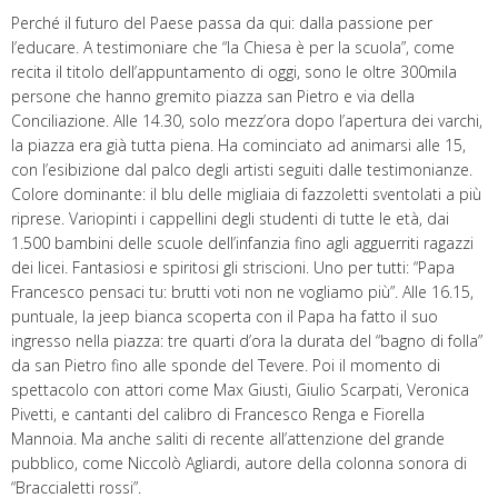
Perché il futuro del Paese passa da qui: dalla passione per
l’educare. A testimoniare che “la Chiesa è per la scuola”, come
recita il titolo dell’appuntamento di oggi, sono le oltre 300mila
persone che hanno gremito piazza san Pietro e via della
Conciliazione. Alle 14.30, solo mezz’ora dopo l’apertura dei varchi,
la piazza era già tutta piena. Ha cominciato ad animarsi alle 15,
con l’esibizione dal palco degli artisti seguiti dalle testimonianze.
Colore dominante: il blu delle migliaia di fazzoletti sventolati a più
riprese. Variopinti i cappellini degli studenti di tutte le età, dai
1.500 bambini delle scuole dell’infanzia fino agli agguerriti ragazzi
dei licei. Fantasiosi e spiritosi gli striscioni. Uno per tutti: “Papa
Francesco pensaci tu: brutti voti non ne vogliamo più”. Alle 16.15,
puntuale, la jeep bianca scoperta con il Papa ha fatto il suo
ingresso nella piazza: tre quarti d’ora la durata del “bagno di folla”
da san Pietro fino alle sponde del Tevere. Poi il momento di
spettacolo con attori come Max Giusti, Giulio Scarpati, Veronica
Pivetti, e cantanti del calibro di Francesco Renga e Fiorella
Mannoia. Ma anche saliti di recente all’attenzione del grande
pubblico, come Niccolò Agliardi, autore della colonna sonora di
“Braccialetti rossi”.