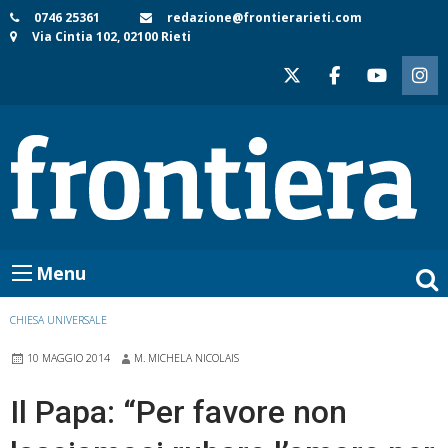
Skip
0746 25361
redazione@frontierarieti.com
Via Cintia 102, 02100 Rieti
to
content
Menu
CHIESA UNIVERSALE
10 MAGGIO 2014
M. MICHELA NICOLAIS
Il Papa: “Per favore non