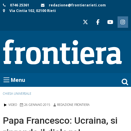
Skip
0746 25361
redazione@frontierarieti.com
Via Cintia 102, 02100 Rieti
to
content
Menu
CHIESA UNIVERSALE
VIDEO
26 GENNAIO 2015
REDAZIONE FRONTIERA
Papa Francesco: Ucraina, si