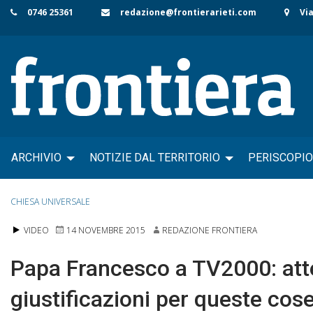
Skip
0746 25361
redazione@frontierarieti.com
Via
to
content
ARCHIVIO
NOTIZIE DAL TERRITORIO
PERISCOPIO
CHIESA UNIVERSALE
VIDEO
14 NOVEMBRE 2015
REDAZIONE FRONTIERA
Papa Francesco a TV2000: atten
giustificazioni per queste cos