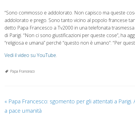
“Sono commosso e addolorato. Non capisco ma queste cose s
addolorato e prego. Sono tanto vicino al popolo francese tanto 
detto Papa Francesco a Tv2000 in una telefonata trasmessa ogg
di Parigi. “Non ci sono giustificazioni per queste cose”, ha ag
“religiosa e umana” perché “questo non è umano”: “Per questo 
Vedi il video su YouTube
.
Papa Francesco
«
Papa Francesco: sgomento per gli attentati a Parigi. 
a pace umanità