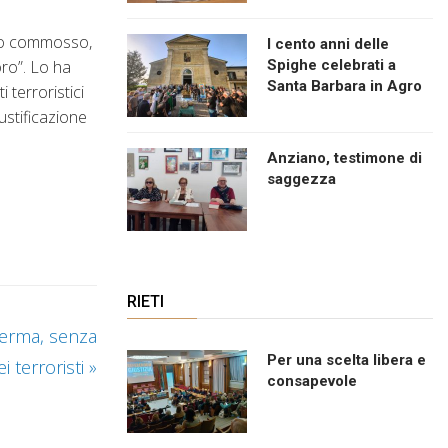
ono commosso,
I cento anni delle
oro”. Lo ha
Spighe celebrati a
Santa Barbara in Agro
terroristici
ustificazione
Anziano, testimone di
saggezza
RIETI
 ferma, senza
Per una scelta libera e
i terroristi
»
consapevole