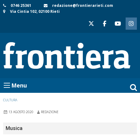
Skip
0746 25361
redazione@frontierarieti.com
Via Cintia 102, 02100 Rieti
to
content
Menu
CULTURA
13 AGOSTO 2020
REDAZIONE
Musica