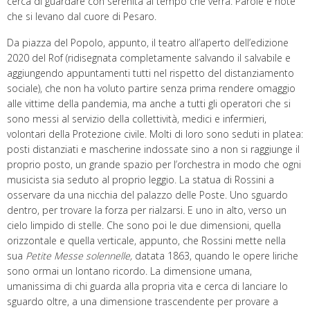
cerca di guardare con serenità al tempo che verrà. Parole e note
che si levano dal cuore di Pesaro.
Da piazza del Popolo, appunto, il teatro all’aperto dell’edizione
2020 del Rof (ridisegnata completamente salvando il salvabile e
aggiungendo appuntamenti tutti nel rispetto del distanziamento
sociale), che non ha voluto partire senza prima rendere omaggio
alle vittime della pandemia, ma anche a tutti gli operatori che si
sono messi al servizio della collettività, medici e infermieri,
volontari della Protezione civile. Molti di loro sono seduti in platea:
posti distanziati e mascherine indossate sino a non si raggiunge il
proprio posto, un grande spazio per l’orchestra in modo che ogni
musicista sia seduto al proprio leggio. La statua di Rossini a
osservare da una nicchia del palazzo delle Poste. Uno sguardo
dentro, per trovare la forza per rialzarsi. E uno in alto, verso un
cielo limpido di stelle. Che sono poi le due dimensioni, quella
orizzontale e quella verticale, appunto, che Rossini mette nella
sua
Petite Messe solennelle,
datata 1863, quando le opere liriche
sono ormai un lontano ricordo. La dimensione umana,
umanissima di chi guarda alla propria vita e cerca di lanciare lo
sguardo oltre, a una dimensione trascendente per provare a