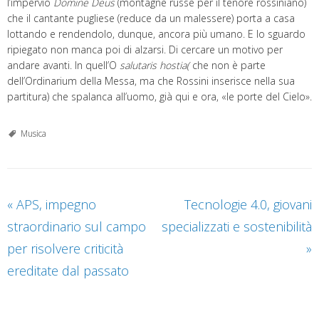
l’impervio
Domine Deus
(montagne russe per il tenore rossiniano)
che il cantante pugliese (reduce da un malessere) porta a casa
lottando e rendendolo, dunque, ancora più umano. E lo sguardo
ripiegato non manca poi di alzarsi. Di cercare un motivo per
andare avanti. In quell’O
salutaris hostia(
che non è parte
dell’Ordinarium della Messa, ma che Rossini inserisce nella sua
partitura) che spalanca all’uomo, già qui e ora, «le porte del Cielo».
Musica
«
APS, impegno
Tecnologie 4.0, giovani
straordinario sul campo
specializzati e sostenibilità
per risolvere criticità
»
ereditate dal passato