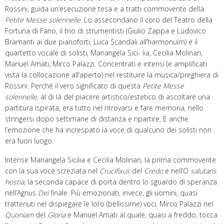
Rossini, guida un’esecuzione tesa e a tratti commovente della
Petite Messe solennelle.
Lo assecondano il coro del Teatro della
Fortuna di Fano, il trio di strumentisti (Giulio Zappa e Ludovico
Bramanti ai due pianoforti, Luca Scandali all’harmonuim) e il
quartetto vocale di solisti, Mariangela Sici- lia, Cecilia Molinari,
Manuel Amati, Mirco Palazzi. Concentrati e intensi (e amplificati
vista la collocazione all’aperto) nel restituire la musica/preghiera di
Rossini. Perché il vero significato di questa
Petite Messe
solennelle,
al di là del piacere artistico/estetico di ascoltare una
partitura ispirata, era tutto nel ritrovarsi e fare memoria, nello
stringersi dopo settimane di distanza e ripartire. E anche
l’emozione che ha increspato la voce di qualcuno dei solisti non
era fuori luogo.
Intense Mariangela Sicilia e Cecilia Molinari, la prima commovente
con la sua voce screziata nel
Crucifixus
del
Credo
e nell’O
salutaris
hostia,
la seconda capace di porta dentro lo sguardo di speranza
nell’Agnus
Dei
finale. Più emozionati, invece, gli uomini, quasi
trattenuti nel dispiegare le loro (bellissime) voci, Mirco Palazzi nel
Quoniam
del
Gloria
e Manuel Amati al quale, quasi a freddo, tocca