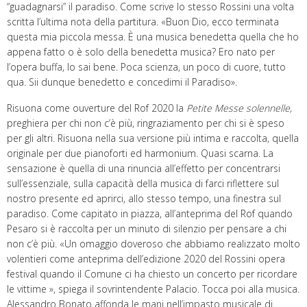
“guadagnarsi” il paradiso. Come scrive lo stesso Rossini una volta
scritta l’ultima nota della partitura. «Buon Dio, ecco terminata
questa mia piccola messa. È una musica benedetta quella che ho
appena fatto o è solo della benedetta musica? Ero nato per
l’opera buffa, lo sai bene. Poca scienza, un poco di cuore, tutto
qua. Sii dunque benedetto e concedimi il Paradiso».
Risuona come ouverture del Rof 2020 la
Petite Messe solennelle,
preghiera per chi non c’è più, ringraziamento per chi si è speso
per gli altri. Risuona nella sua versione più intima e raccolta, quella
originale per due pianoforti ed harmonium. Quasi scarna. La
sensazione è quella di una rinuncia all’effetto per concentrarsi
sull’essenziale, sulla capacità della musica di farci riflettere sul
nostro presente ed aprirci, allo stesso tempo, una finestra sul
paradiso. Come capitato in piazza, all’anteprima del Rof quando
Pesaro si è raccolta per un minuto di silenzio per pensare a chi
non c’è più. «Un omaggio doveroso che abbiamo realizzato molto
volentieri come anteprima dell’edizione 2020 del Rossini opera
festival quando il Comune ci ha chiesto un concerto per ricordare
le vittime », spiega il sovrintendente Palacio. Tocca poi alla musica.
Alessandro Bonato affonda le mani nell’impasto musicale di