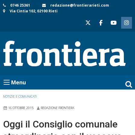
Skip
0746 25361
redazione@frontierarieti.com
Via Cintia 102, 02100 Rieti
to
content
Menu
NOTIZIE E COMUNICATI
16 OTTOBRE 2015
REDAZIONE FRONTIERA
Oggi il Consiglio comunale