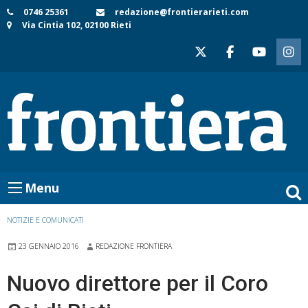
Skip
0746 25361
redazione@frontierarieti.com
Via Cintia 102, 02100 Rieti
to
content
Menu
NOTIZIE E COMUNICATI
23 GENNAIO 2016
REDAZIONE FRONTIERA
Nuovo direttore per il Coro