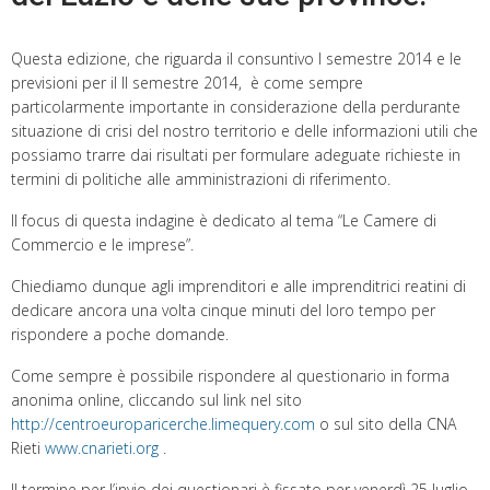
Questa edizione, che riguarda il consuntivo I semestre 2014 e le
previsioni per il II semestre 2014, è come sempre
particolarmente importante in considerazione della perdurante
situazione di crisi del nostro territorio e delle informazioni utili che
possiamo trarre dai risultati per formulare adeguate richieste in
termini di politiche alle amministrazioni di riferimento.
Il focus di questa indagine è dedicato al tema “Le Camere di
Commercio e le imprese”.
Chiediamo dunque agli imprenditori e alle imprenditrici reatini di
dedicare ancora una volta cinque minuti del loro tempo per
rispondere a poche domande.
Come sempre è possibile rispondere al questionario in forma
anonima online, cliccando sul link nel sito
http://centroeuroparicerche.limequery.com
o sul sito della CNA
Rieti
www.cnarieti.org
.
Il termine per l’invio dei questionari è fissato per venerdì 25 luglio