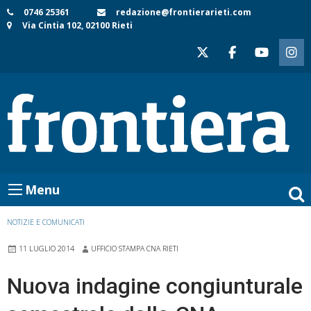
Skip
0746 25361
redazione@frontierarieti.com
Via Cintia 102, 02100 Rieti
to
content
Menu
NOTIZIE E COMUNICATI
11 LUGLIO 2014
UFFICIO STAMPA CNA RIETI
Nuova indagine congiunturale