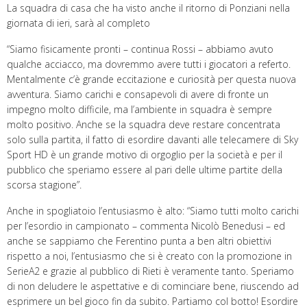
La squadra di casa che ha visto anche il ritorno di Ponziani nella
giornata di ieri, sarà al completo
“Siamo fisicamente pronti – continua Rossi – abbiamo avuto
qualche acciacco, ma dovremmo avere tutti i giocatori a referto.
Mentalmente c’è grande eccitazione e curiosità per questa nuova
avventura. Siamo carichi e consapevoli di avere di fronte un
impegno molto difficile, ma l’ambiente in squadra è sempre
molto positivo. Anche se la squadra deve restare concentrata
solo sulla partita, il fatto di esordire davanti alle telecamere di Sky
Sport HD è un grande motivo di orgoglio per la società e per il
pubblico che speriamo essere al pari delle ultime partite della
scorsa stagione”.
Anche in spogliatoio l’entusiasmo è alto: “Siamo tutti molto carichi
per l’esordio in campionato – commenta Nicolò Benedusi – ed
anche se sappiamo che Ferentino punta a ben altri obiettivi
rispetto a noi, l’entusiasmo che si è creato con la promozione in
SerieA2 e grazie al pubblico di Rieti è veramente tanto. Speriamo
di non deludere le aspettative e di cominciare bene, riuscendo ad
esprimere un bel gioco fin da subito. Partiamo col botto! Esordire