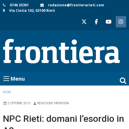
Skip
0746 25361
redazione@frontierarieti.com
Via Cintia 102, 02100 Rieti
to
content
Menu
SPORT
2 OTTOBRE 2015
REDAZIONE FRONTIERA
NPC Rieti: domani l’esordio in