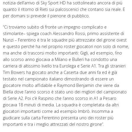
notizia dell’arrivo di Sky Sport HD ha sottolineato ancora di più
quanto il ritorno di Rieti sui palcoscenici che contano sia reale. E
per domani si prevede il pienone di pubblico.
“Ci troviamo subito di fronte un impegno complicato e
stimolante– spiega coach Alessandro Rossi, primo assistente di
Nunzi – Ferentino è tra le squadre più attrezzate del girone ovest
e questo perché ha nel proprio roster giocatori non solo di nome,
ma anche di trascorsi molto importanti: Gigli, ad esempio, fino
allo scorso anno giocava a Milano e Bulleri ha condotto una
carriera di altissimo livello tra Eurolega e Serie A1. Tra gli stranieri
Tim Bowers ha giocato anche a Caserta due anni fa ed è già
testato nel campionato italiano dimostrando di essere un
giocatore molto affidabile e Raymond Benjamin che viene da
Biella dove l’anno scorso è stato uno dei migliori del campionato
di Serie A2. Poi c’è Raspino che l’anno scorso in A1 a Pesaro
giocava 18 minuti di media. La squadra è completata da altri
giocatori importanti come ad esempio Imbrò. Insomma a
giudicare sulla carta Ferentino presenta uno dei roster più
importanti e tra i meglio attrezzati del nostro girone”.