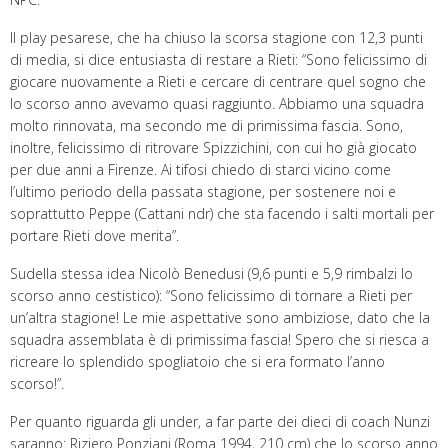
Il play pesarese, che ha chiuso la scorsa stagione con 12,3 punti
di media, si dice entusiasta di restare a Rieti: “Sono felicissimo di
giocare nuovamente a Rieti e cercare di centrare quel sogno che
lo scorso anno avevamo quasi raggiunto. Abbiamo una squadra
molto rinnovata, ma secondo me di primissima fascia. Sono,
inoltre, felicissimo di ritrovare Spizzichini, con cui ho già giocato
per due anni a Firenze. Ai tifosi chiedo di starci vicino come
l’ultimo periodo della passata stagione, per sostenere noi e
soprattutto Peppe (Cattani ndr) che sta facendo i salti mortali per
portare Rieti dove merita”.
Sudella stessa idea Nicolò Benedusi (9,6 punti e 5,9 rimbalzi lo
scorso anno cestistico): “Sono felicissimo di tornare a Rieti per
un’altra stagione! Le mie aspettative sono ambiziose, dato che la
squadra assemblata è di primissima fascia! Spero che si riesca a
ricreare lo splendido spogliatoio che si era formato l’anno
scorso!”.
Per quanto riguarda gli under, a far parte dei dieci di coach Nunzi
saranno: Riziero Ponziani (Roma 1994, 210 cm) che lo scorso anno