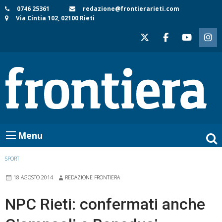
Skip
0746 25361
redazione@frontierarieti.com
Via Cintia 102, 02100 Rieti
to
content
Menu
SPORT
18 AGOSTO 2014
REDAZIONE FRONTIERA
NPC Rieti: confermati anche