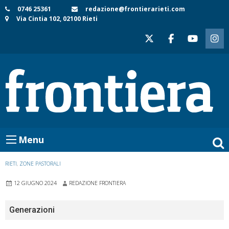
Skip
0746 25361
redazione@frontierarieti.com
Via Cintia 102, 02100 Rieti
to
content
Menu
RIETI
,
ZONE PASTORALI
12 GIUGNO 2024
REDAZIONE FRONTIERA
Generazioni