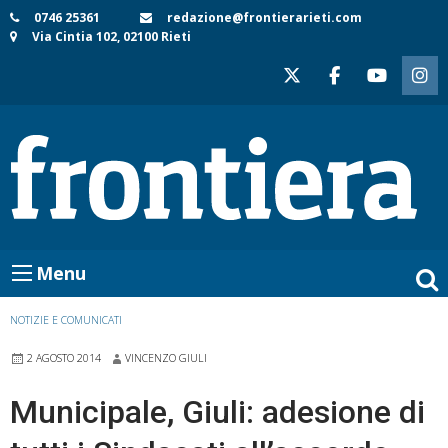
Skip
0746 25361
redazione@frontierarieti.com
Via Cintia 102, 02100 Rieti
to
content
Menu
NOTIZIE E COMUNICATI
2 AGOSTO 2014
VINCENZO GIULI
Municipale, Giuli: adesione di