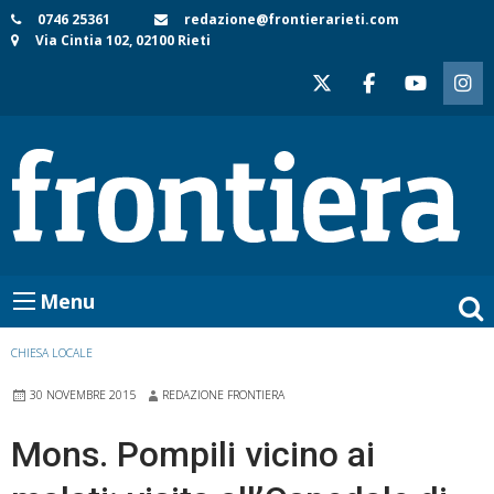
Skip
0746 25361
redazione@frontierarieti.com
Via Cintia 102, 02100 Rieti
to
content
Menu
CHIESA LOCALE
30 NOVEMBRE 2015
REDAZIONE FRONTIERA
Mons. Pompili vicino ai