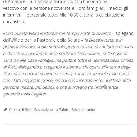
di Amatrice. La mattinata avrà inizio con l’incontro del
vescovo con le persone ricoverate e i loro famigliari, i medici, gli
infermieri, il personale tutto. Alle 10:30 si terrà la celebrazione
eucaristica.
«
Con questa Visita Pastorale nel Tempo Forte di Avvento
– spiegano
dall’Ufficio per la Pastorale della Salute –
la Diocesi tutta, e in
primis il Vescovo, vuole non solo portare parole di conforto cristiano
a chi si trova ricoverato nelle strutture Ospedaliere, nelle Case di
Cura o nelle Case Famiglia, ma portare tutta la vicinanza della Chiesa
di Rieti, dialogando e pregando insieme a chi opera all’interno degli
Ospedali e nei vari ricoveri per i malati. Il vescovo vuole mantenere
con i fatti l’impegno preso, sin dal suo insediamento, di difesa delle
persone malate, più deboli, e che si trovano tra l’indifferenza
generale nella fragilità
».
Chiesa di Rieti
,
Pastorale della Salute
,
Salute e sanità