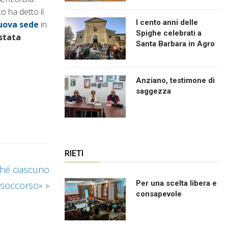
Lo ha detto il
I cento anni delle
uova sede
in
Spighe celebrati a
stata
Santa Barbara in Agro
Anziano, testimone di
saggezza
RIETI
rché ciascuno
Per una scelta libera e
e soccorso»
»
consapevole