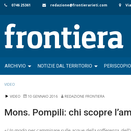
Skip
0746 25361
redazione@frontierarieti.com
Via
to
content
ARCHIVIO
NOTIZIE DAL TERRITORIO
PERISCOPIO
VIDEO
VIDEO
10 GENNAIO 2016
REDAZIONE FRONTIERA
Mons. Pompili: chi scopre l’am
«
Un modo per camminare sulle acque della sofferenza, dell’abb