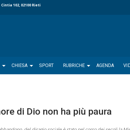
 Cintia 102, 02100 Rieti
CHIESA
SPORT
RUBRICHE
AGENDA
VI
ore di Dio non ha più paura
andono, del disagio sociale è stato nel corso dei secoli la Mis