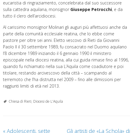
eucaristia di ringraziamento, concelebrata dal suo successore
sulla cattedra aquilana, monsignor
Giuseppe Petrocchi
, e da
tutto il clero dell’arcidiocesi.
Al carissimo monsignor Molinari gli auguri più affettuosi anche da
parte della comunità ecclesiale reatina, che lo ebbe come
pastore per oltre sei anni. Eletto vescovo di Rieti da Giovanni
Paolo II il 30 settembre 1989, fu consacrato nel Duomo aquilano
l’8 dicembre 1989 iniziando il 6 gennaio 1990 il ministero
episcopale nella diocesi reatina, alla cui guida rimase fino al 1996,
quando fu richiamato nella sua L’Aquila come coadiutore e poi
titolare, restando arcivescovo della città – scampando al
terremoto che l’ha distrutta nel 2009 – fino alle dimissioni per
raggiunti limiti di età nel 2013.
Chiesa di Rieti
,
Diocesi de L'Aquila
«
Adolescenti, sette
Gli artisti de «La Schola» di