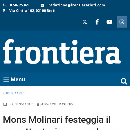
Skip
0746 25361
redazione@frontierarieti.com
Via Cintia 102, 02100 Rieti
to
content
Menu
CHIESA LOCALE
12 GENNAIO 2018
REDAZIONE FRONTIERA
Mons Molinari festeggia il