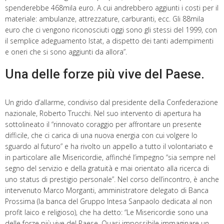
spenderebbe 468mila euro. A cui andrebbero aggiunti i costi per il
materiale: ambulanze, attrezzature, carburanti, ecc. Gli 88mila
euro che ci vengono riconosciuti oggi sono gli stessi del 1999, con
il semplice adeguamento Istat, a dispetto dei tanti adempimenti
e oneri che si sono aggiunti da allora”.
Una delle forze più vive del Paese.
Un grido d’allarme, condiviso dal presidente della Confederazione
nazionale, Roberto Trucchi. Nel suo intervento di apertura ha
sottolineato il “rinnovato coraggio per affrontare un presente
difficile, che ci carica di una nuova energia con cui volgere lo
sguardo al futuro” e ha rivolto un appello a tutto il volontariato e
in particolare alle Misericordie, affinché l’impegno “sia sempre nel
segno del servizio e della gratuità e mai orientato alla ricerca di
uno status di prestigio personale”. Nel corso dell’incontro, è anche
intervenuto Marco Morganti, amministratore delegato di Banca
Prossima (la banca del Gruppo Intesa Sanpaolo dedicata al non
profit laico e religioso), che ha detto: “Le Misericordie sono una
delle forze più vive del Paese. Quasi impossibile immaginare un