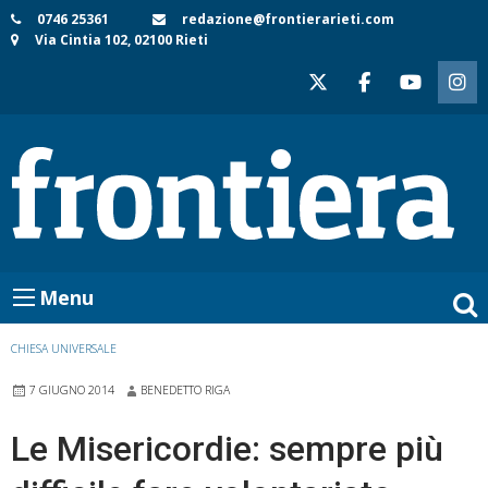
Skip
0746 25361
redazione@frontierarieti.com
Via Cintia 102, 02100 Rieti
to
content
Menu
CHIESA UNIVERSALE
7 GIUGNO 2014
BENEDETTO RIGA
Le Misericordie: sempre più