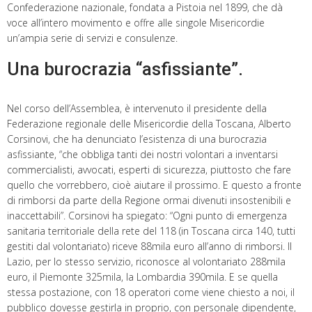
Confederazione nazionale, fondata a Pistoia nel 1899, che dà
voce all’intero movimento e offre alle singole Misericordie
un’ampia serie di servizi e consulenze.
Una burocrazia “asfissiante”.
Nel corso dell’Assemblea, è intervenuto il presidente della
Federazione regionale delle Misericordie della Toscana, Alberto
Corsinovi, che ha denunciato l’esistenza di una burocrazia
asfissiante, “che obbliga tanti dei nostri volontari a inventarsi
commercialisti, avvocati, esperti di sicurezza, piuttosto che fare
quello che vorrebbero, cioè aiutare il prossimo. E questo a fronte
di rimborsi da parte della Regione ormai divenuti insostenibili e
inaccettabili”. Corsinovi ha spiegato: “Ogni punto di emergenza
sanitaria territoriale della rete del 118 (in Toscana circa 140, tutti
gestiti dal volontariato) riceve 88mila euro all’anno di rimborsi. Il
Lazio, per lo stesso servizio, riconosce al volontariato 288mila
euro, il Piemonte 325mila, la Lombardia 390mila. E se quella
stessa postazione, con 18 operatori come viene chiesto a noi, il
pubblico dovesse gestirla in proprio, con personale dipendente,